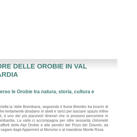
ORE DELLE OROBIE IN VAL
ARDIA
rso le Orobie tra natura, storia, cultura e
icletta la Valle Brembana, seguendo il fiume Brembo tra boschi di
he lentamente diradano in abeti e larici per lasciare spazio infine
, è uno dei più piacevoli itinerari che si possono percorrere in
Lombardia. La valle ci accompagna per oltre sessanta chilometri
rafforti delle Alpi Orobie e alle pendici del Pizzo del Diavolo, da
ò vagare dagli Appennini al Monviso e al maestoso Monte Rosa.