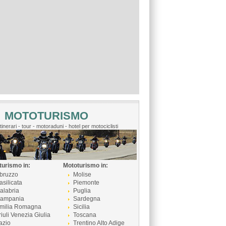
MOTOTURISMO
itinerari - tour - motoraduni - hotel per motociclisti
turismo in:
Mototurismo in:
bruzzo
Molise
asilicata
Piemonte
alabria
Puglia
ampania
Sardegna
milia Romagna
Sicilia
riuli Venezia Giulia
Toscana
azio
Trentino Alto Adige