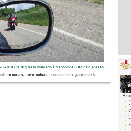
 ROADBOOK di questo itinerario è disponibile - Ordinalo adesso
bie tra natura, storia, cultura e un'eccellente gastronomia
Moto
A
B
C
C
E
F
L