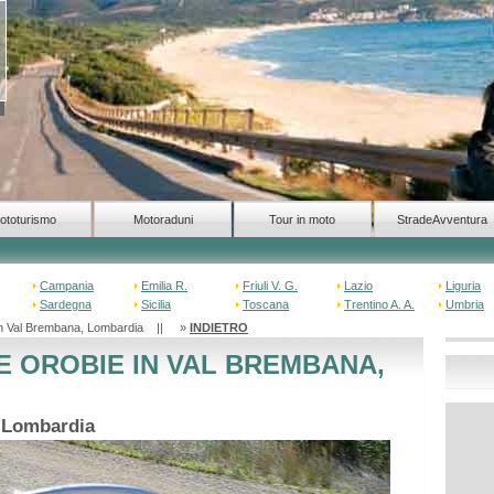
ototurismo
Motoraduni
Tour in moto
StradeAvventura
Campania
Emilia R.
Friuli V. G.
Lazio
Liguria
Sardegna
Sicilia
Toscana
Trentino A. A.
Umbria
e in Val Brembana, Lombardia || »
INDIETRO
E OROBIE IN VAL BREMBANA,
o Lombardia