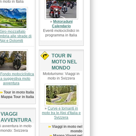
in moto in Italia
»
Motoraduni
Calendario
Eventi motociclistici in
Giro mozzafiato
programma in Italia
Umbria alle strade di
Alpi e Dolomiti
TOUR IN
MOTO NEL
MONDO
Mototurismo: Viaggi in
Fondo motociclistica
moto in Svizzera
lia suggestiva moto
avventura
Tour in moto Italia
Mappa Tour in Italia
»
Curve e tornanti in
moto tra le Alpi d'Italia e
VIAGGI
Svizzera
AVVENTURA
i avventura in moto
Viaggi in moto nel
 mondo: Svizzera
mondo
Mappa Viaggi nel