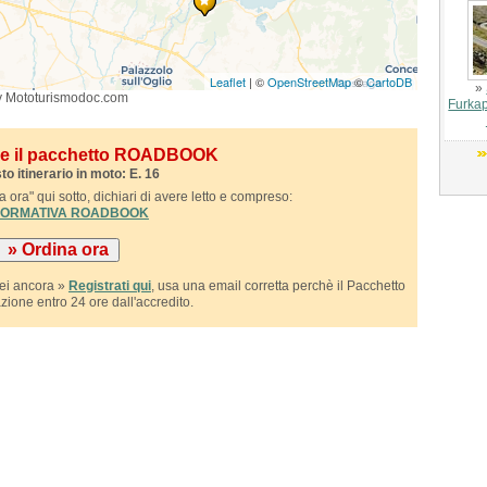
Leaflet
| ©
OpenStreetMap
©
CartoDB
»
y Mototurismodoc.com
Furkap
ile il pacchetto ROADBOOK
to itinerario in moto: E. 16
 ora" qui sotto, dichiari di avere letto e compreso:
NFORMATIVA ROADBOOK
sei ancora »
Registrati qui
, usa una email corretta perchè il Pacchetto
azione entro 24 ore dall'accredito.