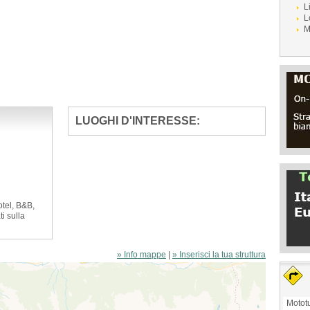
L
L
M
LUOGHI D'INTERESSE:
otel, B&B,
ti sulla
» Info mappe
|
» Inserisci la tua struttura
Mototu