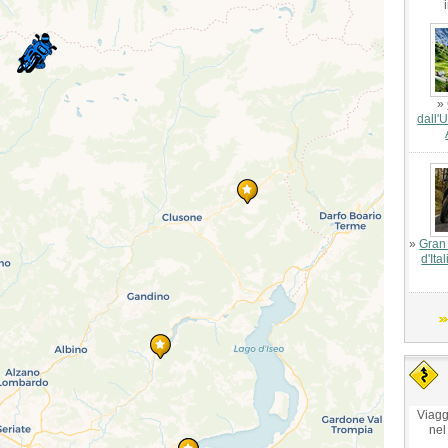
»
dall'
»
Gran 
d'Ita
Viagg
nel