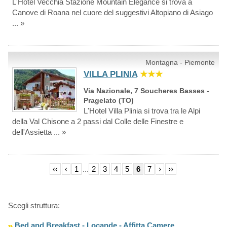
L'Hotel Vecchia Stazione Mountain Elegance si trova a
Canove di Roana nel cuore del suggestivi Altopiano di Asiago
... »
Montagna - Piemonte
VILLA PLINIA
★★★
Via Nazionale, 7 Soucheres Basses -
Pragelato (TO)
L'Hotel Villa Plinia si trova tra le Alpi
della Val Chisone a 2 passi dal Colle delle Finestre e
dell'Assietta ... »
‹‹
‹
1
...
2
3
4
5
6
7
›
››
Scegli struttura:
Bed and Breakfast - Locande - Affitta Camere