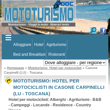
Mototurismo - Viaggi in moto - Itinerari moto
Alloggiare
Hotel
Agriturismo
Bed and Breakfast
Ristoranti
»
Homepage
»
Mototurismo: Hotel per motociclisti
» Casone
Carpinelli (LU) - Toscana
MOTOTURISMO: HOTEL PER
MOTOCICLISTI IN CASONE CARPINELLI
(LU - TOSCANA)
Hotel per motociclisti: Alberghi - Agriturismi - B&B
- Campeggi - Locande - Residence - Country