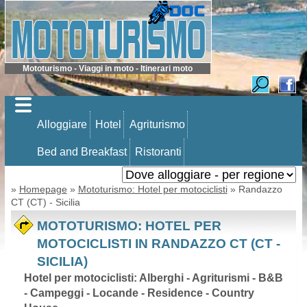
Mototurismo - Viaggi in moto - Itinerari moto
Alloggiare
Hotel
Agriturismo
Bed and Breakfast
Ristoranti
»
Homepage
»
Mototurismo: Hotel per motociclisti
» Randazzo
CT (CT) - Sicilia
MOTOTURISMO: HOTEL PER
MOTOCICLISTI IN RANDAZZO CT (CT -
SICILIA)
Hotel per motociclisti: Alberghi - Agriturismi - B&B
- Campeggi - Locande - Residence - Country