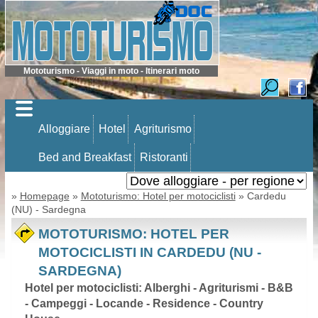
Mototurismo - Viaggi in moto - Itinerari moto
Alloggiare
Hotel
Agriturismo
Bed and Breakfast
Ristoranti
»
Homepage
»
Mototurismo: Hotel per motociclisti
» Cardedu
(NU) - Sardegna
MOTOTURISMO: HOTEL PER
MOTOCICLISTI IN CARDEDU (NU -
SARDEGNA)
Hotel per motociclisti: Alberghi - Agriturismi - B&B
- Campeggi - Locande - Residence - Country