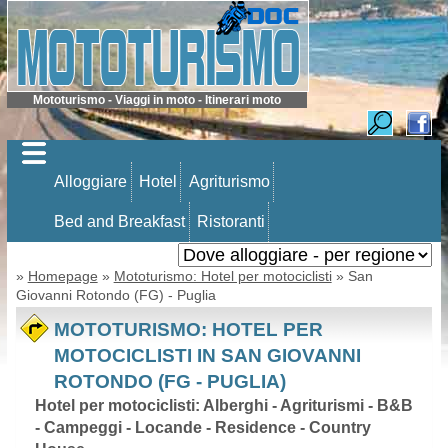
Mototurismo - Viaggi in moto - Itinerari moto
Alloggiare
Hotel
Agriturismo
Bed and Breakfast
Ristoranti
»
Homepage
»
Mototurismo: Hotel per motociclisti
» San
Giovanni Rotondo (FG) - Puglia
MOTOTURISMO: HOTEL PER
MOTOCICLISTI IN SAN GIOVANNI
ROTONDO (FG - PUGLIA)
Hotel per motociclisti: Alberghi - Agriturismi - B&B
- Campeggi - Locande - Residence - Country