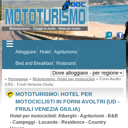
Mototurismo - Viaggi in moto - Itinerari moto
Alloggiare
Hotel
Agriturismo
Bed and Breakfast
Ristoranti
»
Homepage
»
Mototurismo: Hotel per motociclisti
» Forni Avoltri
(UD) - Friuli-Venezia-Giulia
MOTOTURISMO: HOTEL PER
MOTOCICLISTI IN FORNI AVOLTRI (UD -
FRIULI VENEZIA GIULIA)
Hotel per motociclisti: Alberghi - Agriturismi - B&B
- Campeggi - Locande - Residence - Country