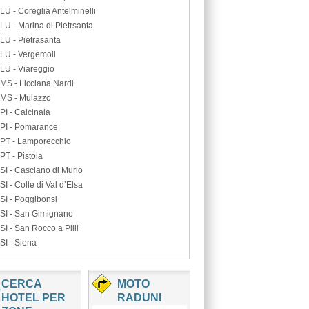
LU - Coreglia Antelminelli
LU - Marina di Pietrsanta
LU - Pietrasanta
LU - Vergemoli
LU - Viareggio
MS - Licciana Nardi
MS - Mulazzo
PI - Calcinaia
PI - Pomarance
PT - Lamporecchio
PT - Pistoia
SI - Casciano di Murlo
SI - Colle di Val d’Elsa
SI - Poggibonsi
SI - San Gimignano
SI - San Rocco a Pilli
SI - Siena
CERCA
MOTO
HOTEL PER
RADUNI