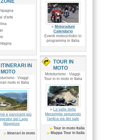
ZONE
mpagna
ta' d'arte
lina
»
Motoraduni
go
Calendario
Eventi motociclistici in
re
programma in Italia
ntagna
TOUR IN
ITINERARI IN
MOTO
MOTO
Mototurismo - Viaggi:
oturismo - Viaggi:
Tour in in moto in Italia
erari moto in Italia
»
La valle delle
Meraviglie seguendo
rve e panorami più
l'antica via del sale
ggestivi del Lago
Maggiore
Tour in moto Italia
Mappa Tour in Italia
Itinerari in moto