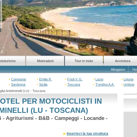
ototurismo
Motoraduni
Tour in moto
Avventura
Alloggiare
Ho
Campania
Emilia R.
Friuli V. G.
Lazio
Liguria
Sardegna
Sicilia
Toscana
Trentino A.A.
Umbria
lia Antelminelli (LU) - Toscana
OTEL PER MOTOCICLISTI IN
INELLI (LU - TOSCANA)
hi - Agriturismi - B&B - Campeggi - Locande -
Inserisci la tua struttura