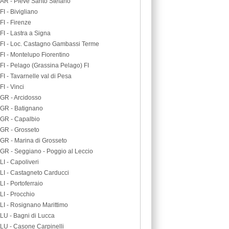
AR - Pieve Santo Stefano
FI - Bivigliano
FI - Firenze
FI - Lastra a Signa
FI - Loc. Castagno Gambassi Terme
FI - Montelupo Fiorentino
FI - Pelago (Grassina Pelago) FI
FI - Tavarnelle val di Pesa
FI - Vinci
GR - Arcidosso
GR - Batignano
GR - Capalbio
GR - Grosseto
GR - Marina di Grosseto
GR - Seggiano - Poggio al Leccio
LI - Capoliveri
LI - Castagneto Carducci
LI - Portoferraio
LI - Procchio
LI - Rosignano Marittimo
LU - Bagni di Lucca
LU - Casone Carpinelli