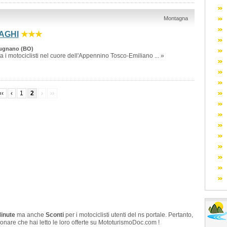
Montagna
AGHI
★★★
mugnano (BO)
a i motociclisti nel cuore dell'Appennino Tosco-Emiliano ... »
‹‹
‹
1
2
›
››
Minute
ma anche
Sconti
per i motociclisti utenti del ns portale. Pertanto,
onare che hai letto le loro offerte su MototurismoDoc.com !