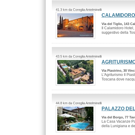
41.3 km da Coreglia Antelminelli
CALAMIDORO
Via del Tiglio, 143 Cal
Il Calamidoro Hotel, 
suggestivo della Tos
43.5 km da Coreglia Antelminelli
AGRITURISMO
Via Piastrino, 30 Vinci
L'Agriturismo Il Pias
Toscana dove nacque
44.8 km da Coreglia Antelminelli
PALAZZO DE
Via del Borgo, 77 Tav
La Casa Vacanze Pala
della Lunigiana e de