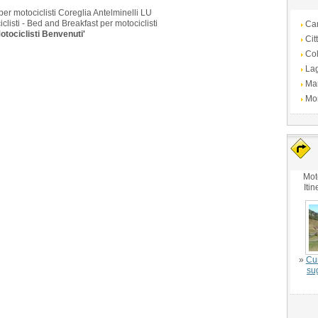
per motociclisti Coreglia Antelminelli LU
clisti - Bed and Breakfast per motociclisti
Ca
otociclisti Benvenuti'
Cit
Col
La
Ma
Mo
Mot
Itin
»
Cu
su