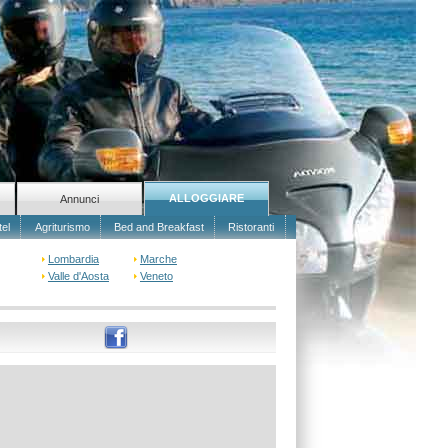
ALLOGGIARE
Annunci
tel
Agriturismo
Bed and Breakfast
Ristoranti
Lombardia
Marche
Valle d'Aosta
Veneto