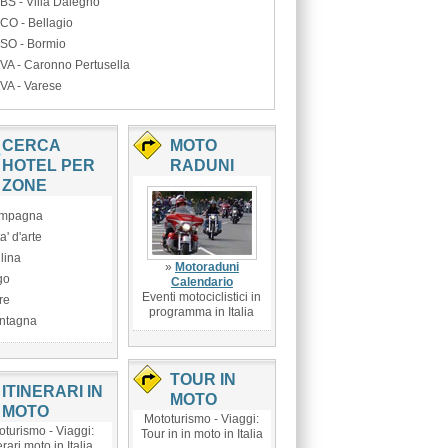
BS - Villa Dalegno
CO - Bellagio
SO - Bormio
VA - Caronno Pertusella
VA - Varese
CERCA
MOTO
HOTEL PER
RADUNI
ZONE
mpagna
ta' d'arte
lina
»
Motoraduni
go
Calendario
Eventi motociclistici in
re
programma in Italia
ntagna
TOUR IN
ITINERARI IN
MOTO
MOTO
Mototurismo - Viaggi:
oturismo - Viaggi:
Tour in in moto in Italia
erari moto in Italia