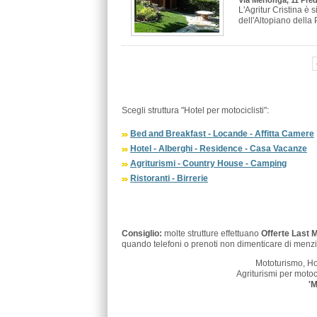
Via Merlonga, 11 Pre
L'Agritur Cristina è 
dell'Altopiano della P
Scegli struttura "Hotel per motociclisti":
Bed and Breakfast - Locande - Affitta Camere
Hotel - Alberghi - Residence - Casa Vacanze
Agriturismi - Country House - Camping
Ristoranti - Birrerie
Consiglio:
molte strutture effettuano
Offerte Last 
quando telefoni o prenoti non dimenticare di menzi
Mototurismo, Hot
Agriturismi per motoci
'M