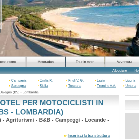
ototurismo
Motoraduni
Tour in moto
Avventura
Alloggiare
Ho
Campania
Emilia R.
Friuli V. G.
Lazio
Liguria
Sardegna
Sicilia
Toscana
Trentino A.A.
Umbria
 Dalegno (BS) - Lombardia
OTEL PER MOTOCICLISTI IN
BS - LOMBARDIA)
hi - Agriturismi - B&B - Campeggi - Locande -
Inserisci la tua struttura