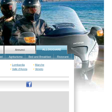
ALLOGGIARE
Annunci
tel
Agriturismo
Bed and Breakfast
Ristoranti
Lombardia
Marche
Valle d'Aosta
Veneto