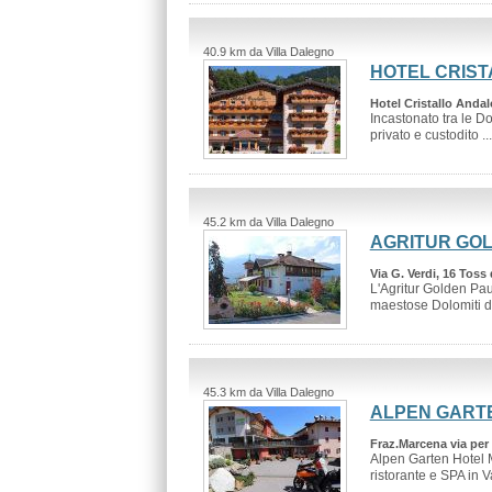
40.9 km da Villa Dalegno
HOTEL CRIST
Hotel Cristallo Andal
Incastonato tra le D
privato e custodito ..
45.2 km da Villa Dalegno
AGRITUR GO
Via G. Verdi, 16 Toss
L'Agritur Golden Paus
maestose Dolomiti de
45.3 km da Villa Dalegno
ALPEN GART
Fraz.Marcena via pe
Alpen Garten Hotel M
ristorante e SPA in Va