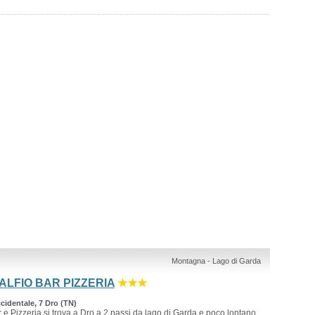
Montagna - Lago di Garda
ALFIO BAR PIZZERIA
★★★
identale, 7 Dro (TN)
ar e Pizzeria si trova a Dro a 2 passi da lago di Garda e poco lontano