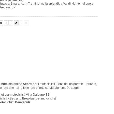
daia Smarano (TN)
situato a Smarano, in Trentino, nella splendida Val di Non e nel cuore
redaia ... »
‹‹
‹
1
2
›
››
Minute
ma anche
Sconti
per i motociclisti utenti del ns portale. Pertanto,
onare che hai letto le loro offerte su MototurismoDoc.com !
el per motociclisti Villa Dalegno BS
clisti - Bed and Breakfast per motociclisti
otociclisti Benvenuti'