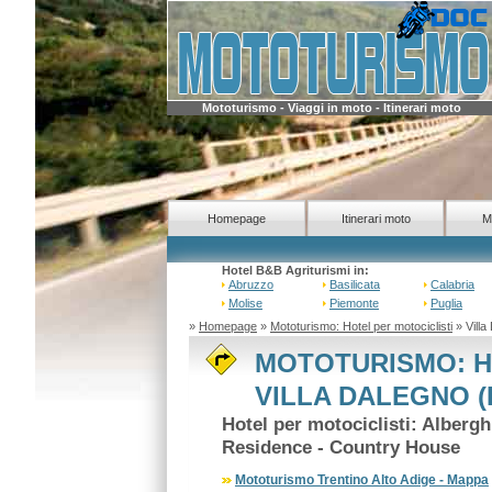
Mototurismo - Viaggi in moto - Itinerari moto
Homepage
Itinerari moto
M
Hotel B&B Agriturismi in:
Abruzzo
Basilicata
Calabria
Molise
Piemonte
Puglia
»
Homepage
»
Mototurismo: Hotel per motociclisti
» Villa
MOTOTURISMO: H
VILLA DALEGNO (
Hotel per motociclisti: Alberg
Residence - Country House
Mototurismo Trentino Alto Adige - Mappa