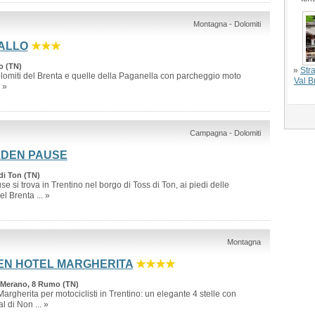
Montagna - Dolomiti
ALLO
★★★
o (TN)
»
Str
olomiti del Brenta e quelle della Paganella con parcheggio moto
Val 
. »
Campagna - Dolomiti
LDEN PAUSE
 di Ton (TN)
e si trova in Trentino nel borgo di Toss di Ton, ai piedi delle
l Brenta ... »
Montagna
EN HOTEL MARGHERITA
★★★★
r Merano, 8 Rumo (TN)
argherita per motociclisti in Trentino: un elegante 4 stelle con
l di Non ... »