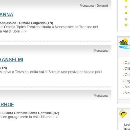
Montagna - Dolomiti
 ANNA
onclassico - Dimaro Folgarida (TN)
un'Osteria Tipica Trentina situata a Monclassico in Trentino nel
 Val di Sole ... »
Montagna
 ANSELMI
Ca
 (TN)
Cit
i trova a Terzolas, nella Val di Sole, in una posizione ideale per i
Col
La
Ma
Mo
Montagna
ERHOF
9016 Santa Gertrude Santa Gertrude (BZ)
i con garage moto in Val d'Ultimo ... »
Mot
Itin