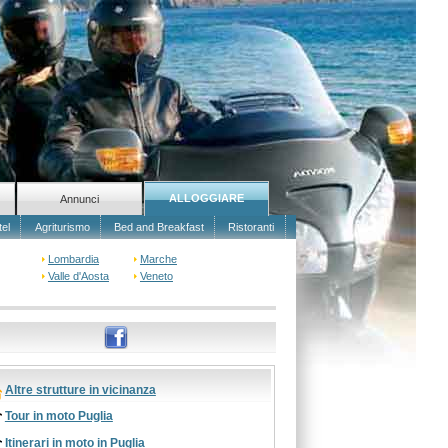
ALLOGGIARE
Annunci
tel
Agriturismo
Bed and Breakfast
Ristoranti
Lombardia
Marche
Valle d'Aosta
Veneto
Altre strutture in vicinanza
Tour in moto Puglia
Itinerari in moto in Puglia