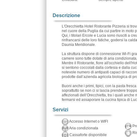
Descrizione
L'Orecchietta Hotel Ristorante Pizzeria si tro
nel cuore della Puglia da cui partire in moto p
Qui, i titolari Ercole e Lucia sono riusciti a 
rinfrancarsi delle loro fatiche, godersi la cald
Daunia Meridionale.
La struttura dispone di connessione Wi-Fi gratu
camere sono tutte dotate di aria condizionata
Mentre il Ristorante, fiore all'occhiello dell'
si sentono coccolati dalla cortesia e dalla cu
notevole numero di antipasti capaci di racconta
prodotte dall’azienda agricola biologica di pr
Buoni anche i primi, tipici, con la pasta fresc
soprattutto se non ci si lascia prendere troppo l
affezionati dell’Orecchietta, tra i quali anc
fermarsi ed assaporare la cucina tipica di Lucia 
Servizi
Accesso Internet o WIFI
Pro
Aria condizionata
Ris
Cassaforte disponibile