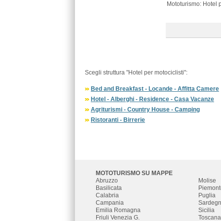
Mototurismo: Hotel p
Scegli struttura "Hotel per motociclisti":
Bed and Breakfast - Locande - Affitta Camere
Hotel - Alberghi - Residence - Casa Vacanze
Agriturismi - Country House - Camping
Ristoranti - Birrerie
MOTOTURISMO SU MAPPE
Abruzzo
Molise
Basilicata
Piemont
Calabria
Puglia
Campania
Sardeg
Emilia Romagna
Sicilia
Friuli Venezia G.
Toscana