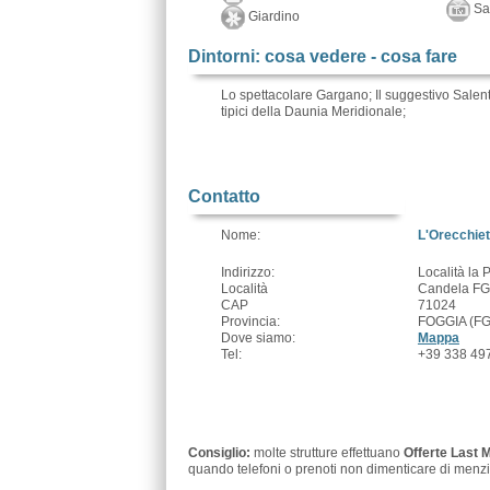
Sa
Giardino
Dintorni: cosa vedere - cosa fare
Lo spettacolare Gargano; Il suggestivo Salento
tipici della Daunia Meridionale;
Contatto
Nome:
L'Orecchiet
Indirizzo:
Località la 
Località
Candela FG
CAP
71024
Provincia:
FOGGIA (FG
Dove siamo:
Mappa
Tel:
+39 338 49
Consiglio:
molte strutture effettuano
Offerte Last 
quando telefoni o prenoti non dimenticare di menzi