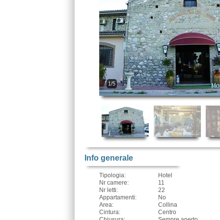
1/5
Info generale
Tipologia:
Hotel
Nr camere:
11
Nr letti:
22
Appartamenti:
No
Area:
Collina
Cintura:
Centro
Chiusura:
Sempre aperto