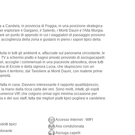
va a Candela, in provincia di Foggia, in una posizione strategica
er esplorare il Gargano, il Salento, i Monti Dauni e l'Alta Murgia.
creare un punto di approdo in cui i viaggiatori di passaggio possono
a accoglienza della zona e gustarsi in pieno i sapori tipici della
ita in tutti gli ambienti e, affacciate sul panorama circostante, le
, TV a schermo piatto e bagno privato provvisto di asciugacapelli.
Hotel, accoglie i commensali in una piacevole atmosfera, dove tutti
cina di Ercole e della signora Lucia, che stupiscono con un
re il territorio, dal Tavoliere ai Monti Dauni, con materie prime
oprietà.
a fatta in casa. Davvero interessante il rapporto qualità/prezzo,
a mano dalla ricca carta dei vini. Sono molti, infatti, gli ospiti
he numerosi VIP, che colgono ormai ogni minima occasione per
e del suo staff, fatta dai migliori piatti tipici pugliesi e candelesi.
Accesso Internet - WIFI
dotti tipici
Aria condizionata
torante
Asciuga capelli