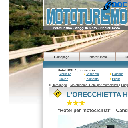
Mototurismo - Viaggi in moto - Itinerari moto
Homepage
Itinerari moto
M
Hotel B&B Agriturismi in:
Abruzzo
Basilicata
Calabria
Molise
Piemonte
Puglia
»
Homepage
»
Mototurismo: Hotel per motociclisti
»
Pugl
L'ORECCHIETTA H
★★★
"Hotel per motociclisti" - Can