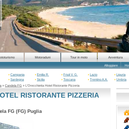
ototurismo
Motoraduni
Tour in moto
Avventura
Alloggiare
Ho
Campania
Emilia R.
Friuli V. G.
Lazio
Liguria
Sardegna
Sicilia
Toscana
Trentino A.A.
Umbria
ia
»
Candela FG
» L'Orecchietta Hotel Ristorante Pizzeria
OTEL RISTORANTE PIZZERIA
dela FG (FG) Puglia