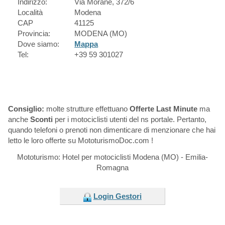
Indirizzo:
Via Morane, 372/6
Località
Modena
CAP
41125
Provincia:
MODENA (MO)
Dove siamo:
Mappa
Tel:
+39 59 301027
Consiglio:
molte strutture effettuano
Offerte Last Minute
ma
anche
Sconti
per i motociclisti utenti del ns portale. Pertanto,
quando telefoni o prenoti non dimenticare di menzionare che hai
letto le loro offerte su MototurismoDoc.com !
Mototurismo: Hotel per motociclisti Modena (MO) - Emilia-
Romagna
Login Gestori