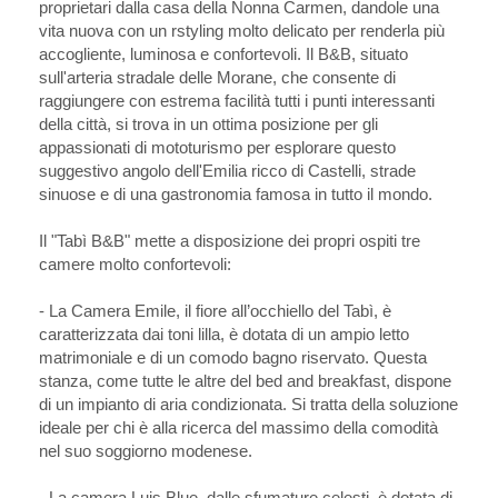
proprietari dalla casa della Nonna Carmen, dandole una
vita nuova con un rstyling molto delicato per renderla più
accogliente, luminosa e confortevoli. Il B&B, situato
sull'arteria stradale delle Morane, che consente di
raggiungere con estrema facilità tutti i punti interessanti
della città, si trova in un ottima posizione per gli
appassionati di mototurismo per esplorare questo
suggestivo angolo dell'Emilia ricco di Castelli, strade
sinuose e di una gastronomia famosa in tutto il mondo.
Il "Tabì B&B" mette a disposizione dei propri ospiti tre
camere molto confortevoli:
- La Camera Emile, il fiore all’occhiello del Tabì, è
caratterizzata dai toni lilla, è dotata di un ampio letto
matrimoniale e di un comodo bagno riservato. Questa
stanza, come tutte le altre del bed and breakfast, dispone
di un impianto di aria condizionata. Si tratta della soluzione
ideale per chi è alla ricerca del massimo della comodità
nel suo soggiorno modenese.
- La camera Luis Blue, dalle sfumature celesti, è dotata di