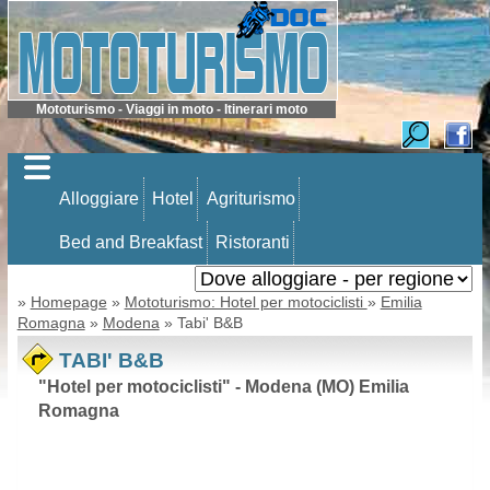
Mototurismo - Viaggi in moto - Itinerari moto
Alloggiare
Hotel
Agriturismo
Bed and Breakfast
Ristoranti
»
Homepage
»
Mototurismo: Hotel per motociclisti
»
Emilia
Romagna
»
Modena
» Tabi' B&B
TABI' B&B
"Hotel per motociclisti" - Modena (MO) Emilia
Romagna