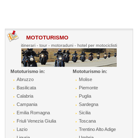
MOTOTURISMO
itinerari - tour - motoraduni - hotel per motociclisti
Mototurismo in:
Mototurismo in:
Abruzzo
Molise
Basilicata
Piemonte
Calabria
Puglia
Campania
Sardegna
Emilia Romagna
Sicilia
Friuli Venezia Giulia
Toscana
Lazio
Trentino Alto Adige
Liguria
Umbria