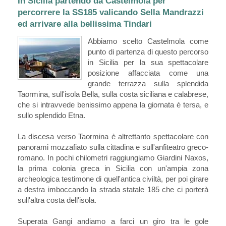
In Sicilia partendo da Castelmola per
percorrere la SS185 valicando Sella Mandrazzi
ed arrivare alla bellissima Tindari
Abbiamo scelto Castelmola come
punto di partenza di questo percorso
in Sicilia per la sua spettacolare
posizione affacciata come una
grande terrazza sulla splendida
Taormina, sull'isola Bella, sulla costa siciliana e calabrese,
che si intravvede benissimo appena la giornata è tersa, e
sullo splendido Etna.
La discesa verso Taormina è altrettanto spettacolare con
panorami mozzafiato sulla cittadina e sull'anfiteatro greco-
romano. In pochi chilometri raggiungiamo Giardini Naxos,
la prima colonia greca in Sicilia con un'ampia zona
archeologica testimone di quell'antica civiltà, per poi girare
a destra imboccando la strada statale 185 che ci porterà
sull'altra costa dell'isola.
Superata Gangi andiamo a farci un giro tra le gole