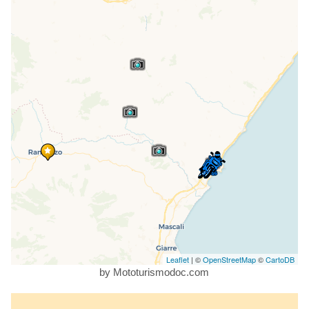
Leaflet
| ©
OpenStreetMap
©
CartoDB
by Mototurismodoc.com