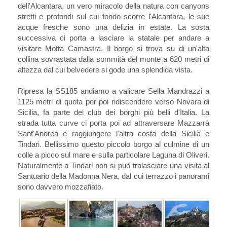
dell'Alcantara, un vero miracolo della natura con canyons
stretti e profondi sul cui fondo scorre l'Alcantara, le sue
acque fresche sono una delizia in estate. La sosta
successiva ci porta a lasciare la statale per andare a
visitare Motta Camastra. Il borgo si trova su di un'alta
collina sovrastata dalla sommità del monte a 620 metri di
altezza dal cui belvedere si gode una splendida vista.
Ripresa la SS185 andiamo a valicare Sella Mandrazzi a
1125 metri di quota per poi ridiscendere verso Novara di
Sicilia, fa parte del club dei borghi più belli d'Italia. La
strada tutta curve ci porta poi ad attraversare Mazzarrà
Sant'Andrea e raggiungere l'altra costa della Sicilia e
Tindari. Bellissimo questo piccolo borgo al culmine di un
colle a picco sul mare e sulla particolare Laguna di Oliveri.
Naturalmente a Tindari non si può tralasciare una visita al
Santuario della Madonna Nera, dal cui terrazzo i panorami
sono davvero mozzafiato.