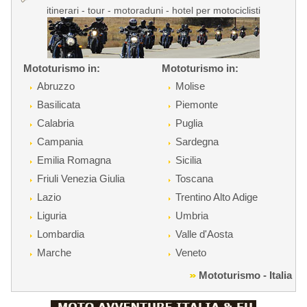
itinerari - tour - motoraduni - hotel per motociclisti
Mototurismo in:
Mototurismo in:
Abruzzo
Molise
Basilicata
Piemonte
Calabria
Puglia
Campania
Sardegna
Emilia Romagna
Sicilia
Friuli Venezia Giulia
Toscana
Lazio
Trentino Alto Adige
Liguria
Umbria
Lombardia
Valle d'Aosta
Marche
Veneto
Mototurismo - Italia