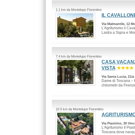
1.1 km da Montelupo Fiorentino
IL CAVALLON
Via Malmantile, 12 Mo
L'Agriturismo il Cava
Lastra a Signa e Mon
7.4 km da Montelupo Fiorentino
CASA VACANZ
VISTA
★★★★
Via Santa Lucia, 21/a 
Dame di Toscana – R
chilometri da Firenze 
10.5 km da Montelupo Fiorentino
AGRITURISMO
Via Piastrino, 30 Vinci
L'Agriturismo Il Pias
Toscana dove nacque