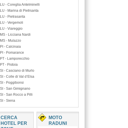
LU - Coreglia Antelminelli
LU - Marina di Pietrsanta
LU - Pietrasanta
LU - Vergemoli
LU - Viareggio
MS - Licciana Nardi
MS - Mulazzo
PI - Calcinaia
PI - Pomarance
PT - Lamporecchio
PT - Pistoia
SI - Casciano di Murlo
SI - Colle di Val d’Elsa
SI - Poggibonsi
SI - San Gimignano
SI - San Rocco a Pilli
SI - Siena
CERCA
MOTO
HOTEL PER
RADUNI