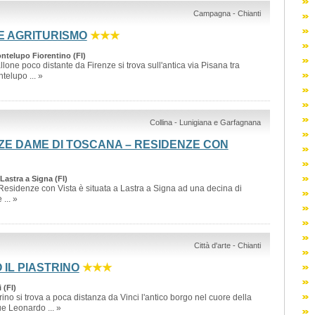
Campagna - Chianti
E AGRITURISMO
★★★
ntelupo Fiorentino (FI)
llone poco distante da Firenze si trova sull'antica via Pisana tra
telupo ... »
Collina - Lunigiana e Garfagnana
E DAME DI TOSCANA – RESIDENZE CON
Lastra a Signa (FI)
esidenze con Vista è situata a Lastra a Signa ad una decina di
... »
Città d'arte - Chianti
 IL PIASTRINO
★★★
 (FI)
trino si trova a poca distanza da Vinci l'antico borgo nel cuore della
 Leonardo ... »