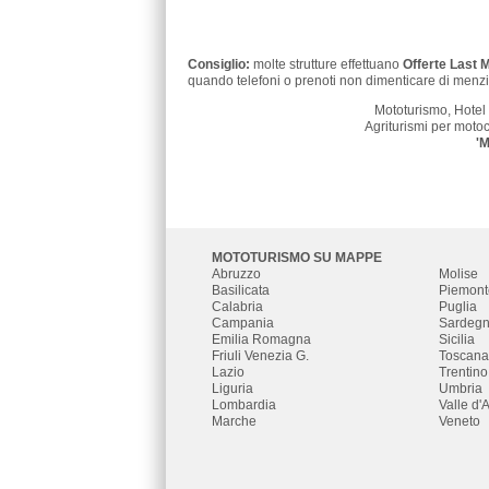
Consiglio:
molte strutture effettuano
Offerte Last 
quando telefoni o prenoti non dimenticare di menzi
Mototurismo, Hotel 
Agriturismi per motoci
'M
MOTOTURISMO SU MAPPE
Abruzzo
Molise
Basilicata
Piemont
Calabria
Puglia
Campania
Sardeg
Emilia Romagna
Sicilia
Friuli Venezia G.
Toscana
Lazio
Trentino
Liguria
Umbria
Lombardia
Valle d'
Marche
Veneto