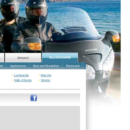
ALLOGGIARE
Annunci
tel
Agriturismo
Bed and Breakfast
Ristoranti
Lombardia
Marche
Valle d'Aosta
Veneto