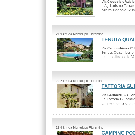
Via Crespole e Valdib
L'Agriturismo Terraro
centro storico di Pisto
27.9 km da Montelupo Fiorentino
TENUTA QUA
Via Camporbiano 20 
Tenuta Quadrifoglio 
dalle colline della Val
29.2 km da Montelupo Fiorentino
FATTORIA GU
Via Garibaldi, 2/A Sa
La Fattoria Guicciard
famoso per le sue torr
29.8 km da Montelupo Fiorentino
CAMPING POG