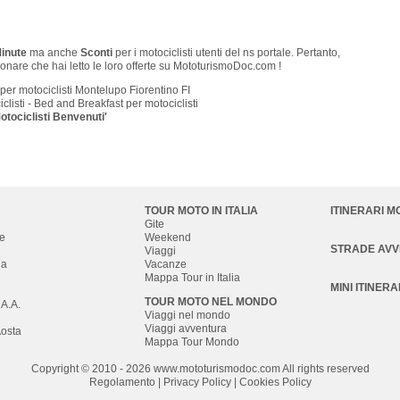
Minute
ma anche
Sconti
per i motociclisti utenti del ns portale. Pertanto,
onare che hai letto le loro offerte su MototurismoDoc.com !
per motociclisti Montelupo Fiorentino FI
clisti - Bed and Breakfast per motociclisti
otociclisti Benvenuti'
TOUR MOTO IN ITALIA
ITINERARI M
Gite
e
Weekend
STRADE AV
Viaggi
na
Vacanze
Mappa Tour in Italia
MINI ITINERA
TOUR MOTO NEL MONDO
 A.A.
Viaggi nel mondo
Viaggi avventura
Aosta
Mappa Tour Mondo
Copyright © 2010 - 2026 w
ww.mototurismodoc.com All rights reserved
Regolamento
|
Privacy Policy
|
Cookies Policy