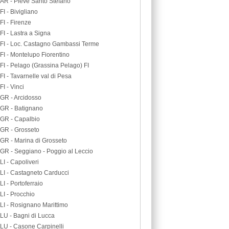
AR - Pieve Santo Stefano
FI - Bivigliano
FI - Firenze
FI - Lastra a Signa
FI - Loc. Castagno Gambassi Terme
FI - Montelupo Fiorentino
FI - Pelago (Grassina Pelago) FI
FI - Tavarnelle val di Pesa
FI - Vinci
GR - Arcidosso
GR - Batignano
GR - Capalbio
GR - Grosseto
GR - Marina di Grosseto
GR - Seggiano - Poggio al Leccio
LI - Capoliveri
LI - Castagneto Carducci
LI - Portoferraio
LI - Procchio
LI - Rosignano Marittimo
LU - Bagni di Lucca
LU - Casone Carpinelli