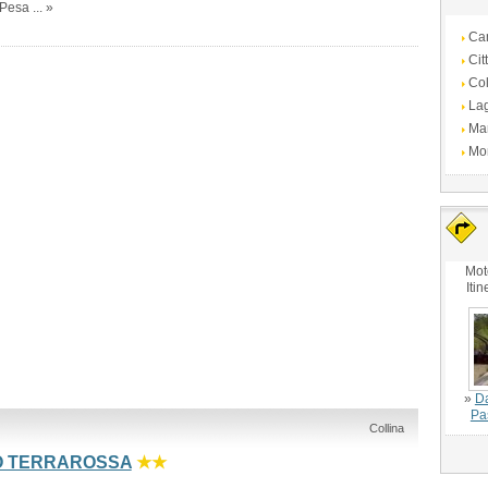
Pesa ... »
Ca
Cit
Col
La
Ma
Mo
Mot
Itin
»
Da
Pa
Collina
O TERRAROSSA
★★