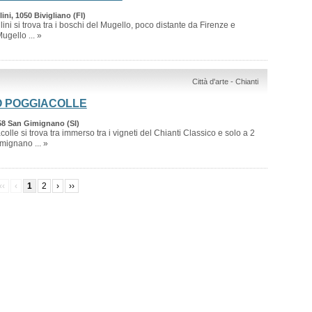
ini, 1050 Bivigliano (FI)
lini si trova tra i boschi del Mugello, poco distante da Firenze e
ugello ... »
Città d'arte - Chianti
O POGGIACOLLE
58 San Gimignano (SI)
olle si trova tra immerso tra i vigneti del Chianti Classico e solo a 2
mignano ... »
‹‹
‹
1
2
›
››