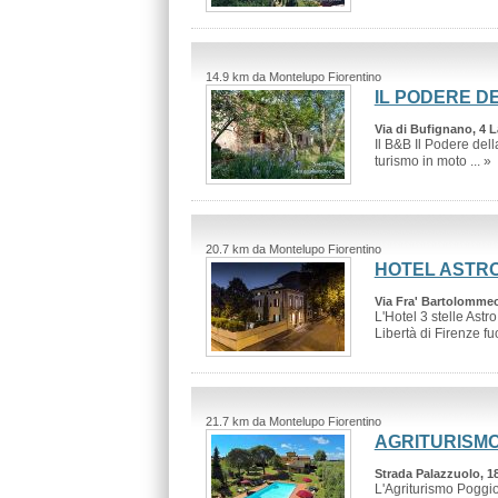
14.9 km da Montelupo Fiorentino
IL PODERE D
Via di Bufignano, 4 
Il B&B Il Podere dell
turismo in moto ... »
20.7 km da Montelupo Fiorentino
HOTEL ASTR
Via Fra' Bartolommeo,
L'Hotel 3 stelle Astr
Libertà di Firenze fuor
21.7 km da Montelupo Fiorentino
AGRITURISMO
Strada Palazzuolo, 18
L'Agriturismo Poggio