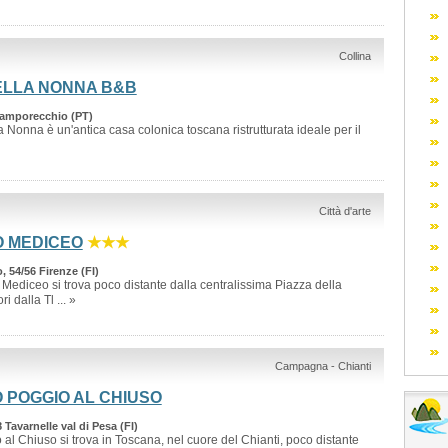
Collina
ELLA NONNA B&B
Lamporecchio (PT)
a Nonna è un'antica casa colonica toscana ristrutturata ideale per il
Città d'arte
O MEDICEO
★★★
 54/56 Firenze (FI)
o Mediceo si trova poco distante dalla centralissima Piazza della
i dalla Tl ... »
Campagna - Chianti
 POGGIO AL CHIUSO
 Tavarnelle val di Pesa (FI)
 al Chiuso si trova in Toscana, nel cuore del Chianti, poco distante