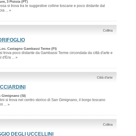
ure, 3 Pistoia (PT)
ssa si trova tra le suggestive colline toscane e poco distante dal
ia ... »
Collina
DRIFOGLIO
Loc. Castagno Gambassi Terme (FI)
si trova poco distante da Gambassi Terme circondata da città d'arte e
 d'Era ... »
Città d'arte
ICCIARDINI
n Gimignano (SI)
ini si trova nel centro storico di San Gimignano, il borgo toscano
i ... »
Collina
GIO DEGLI UCCELLINI