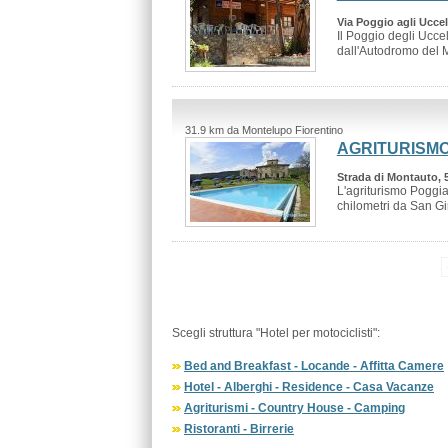
Via Poggio agli Uccell
Il Poggio degli Uccel
dall'Autodromo del M
31.9 km da Montelupo Fiorentino
AGRITURISM
Strada di Montauto, 
L'agriturismo Poggiac
chilometri da San Gi
Scegli struttura "Hotel per motociclisti":
Bed and Breakfast - Locande - Affitta Camere
Hotel - Alberghi - Residence - Casa Vacanze
Agriturismi - Country House - Camping
Ristoranti - Birrerie