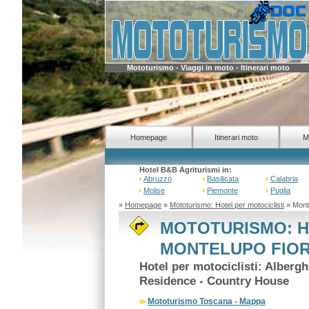
Mototurismo - Viaggi in moto - Itinerari moto
Homepage
Itinerari moto
M
Hotel B&B Agriturismi in:
Abruzzo
Basilicata
Calabria
Molise
Piemonte
Puglia
»
Homepage
»
Mototurismo: Hotel per motociclisti
» Monte
MOTOTURISMO: H
MONTELUPO FIORE
Hotel per motociclisti: Alberg
Residence - Country House
Mototurismo Toscana - Mappa