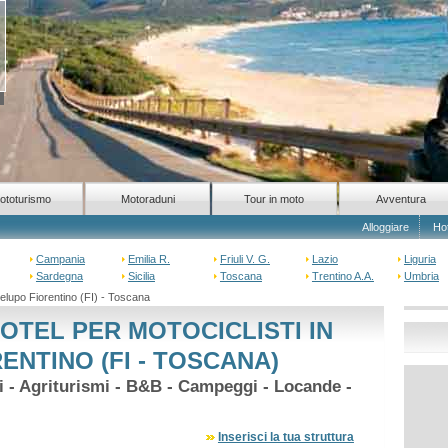
ototurismo
Motoraduni
Tour in moto
Avventura
Alloggiare
Ho
Campania
Emilia R.
Friuli V. G.
Lazio
Liguria
Sardegna
Sicilia
Toscana
Trentino A.A.
Umbria
lupo Fiorentino (FI) - Toscana
OTEL PER MOTOCICLISTI IN
NTINO (FI - TOSCANA)
hi - Agriturismi - B&B - Campeggi - Locande -
Inserisci la tua struttura