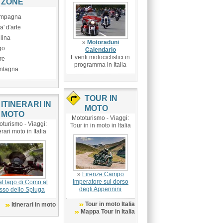
ZONE
mpagna
ta' d'arte
lina
»
Motoraduni
go
Calendario
Eventi motociclistici in
re
programma in Italia
ntagna
TOUR IN
ITINERARI IN
MOTO
MOTO
Mototurismo - Viaggi:
oturismo - Viaggi:
Tour in in moto in Italia
erari moto in Italia
»
Firenze Campo
Imperatore sul dorso
l lago di Como al
degli Appennini
sso dello Spluga
Tour in moto Italia
Itinerari in moto
Mappa Tour in Italia