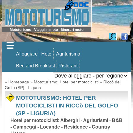
Mototurismo - Viaggi in moto - Itinerari moto
Alloggiare
Hotel
Agriturismo
Bed and Breakfast
Ristoranti
»
Homepage
»
Mototurismo: Hotel per motociclisti
» Riccò del
Golfo (SP) - Liguria
MOTOTURISMO: HOTEL PER
MOTOCICLISTI IN RICCò DEL GOLFO
(SP - LIGURIA)
Hotel per motociclisti: Alberghi - Agriturismi - B&B
- Campeggi - Locande - Residence - Country