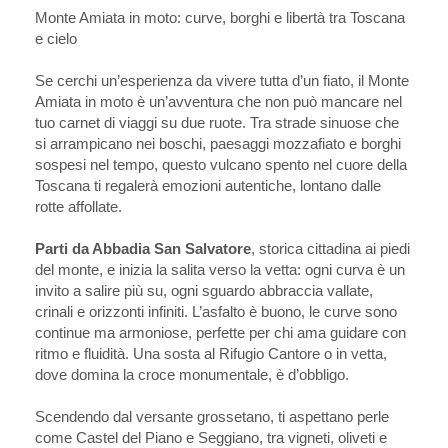
Monte Amiata in moto: curve, borghi e libertà tra Toscana
e cielo
Se cerchi un’esperienza da vivere tutta d’un fiato, il Monte
Amiata in moto è un’avventura che non può mancare nel
tuo carnet di viaggi su due ruote. Tra strade sinuose che
si arrampicano nei boschi, paesaggi mozzafiato e borghi
sospesi nel tempo, questo vulcano spento nel cuore della
Toscana ti regalerà emozioni autentiche, lontano dalle
rotte affollate.
Parti da Abbadia San Salvatore
, storica cittadina ai piedi
del monte, e inizia la salita verso la vetta: ogni curva è un
invito a salire più su, ogni sguardo abbraccia vallate,
crinali e orizzonti infiniti. L’asfalto è buono, le curve sono
continue ma armoniose, perfette per chi ama guidare con
ritmo e fluidità. Una sosta al Rifugio Cantore o in vetta,
dove domina la croce monumentale, è d’obbligo.
Scendendo dal versante grossetano, ti aspettano perle
come Castel del Piano e Seggiano, tra vigneti, oliveti e