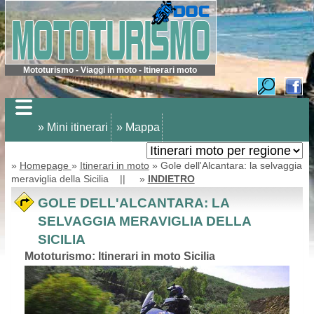
Mototurismo - Viaggi in moto - Itinerari moto
» Mini itinerari
» Mappa
»
Homepage
»
Itinerari in moto
» Gole dell'Alcantara: la selvaggia
meraviglia della Sicilia || »
INDIETRO
GOLE DELL'ALCANTARA: LA
SELVAGGIA MERAVIGLIA DELLA
SICILIA
Mototurismo: Itinerari in moto Sicilia