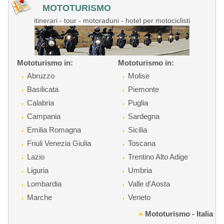
MOTOTURISMO
itinerari - tour - motoraduni - hotel per motociclisti
Mototurismo in:
Mototurismo in:
Abruzzo
Molise
Basilicata
Piemonte
Calabria
Puglia
Campania
Sardegna
Emilia Romagna
Sicilia
Friuli Venezia Giulia
Toscana
Lazio
Trentino Alto Adige
Liguria
Umbria
Lombardia
Valle d'Aosta
Marche
Veneto
Mototurismo - Italia