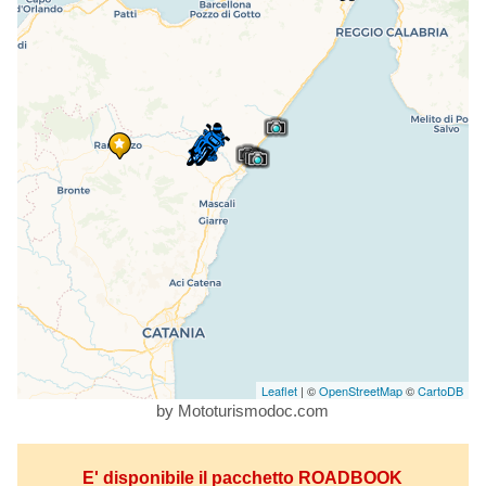
Leaflet
| ©
OpenStreetMap
©
CartoDB
by Mototurismodoc.com
E' disponibile il pacchetto ROADBOOK