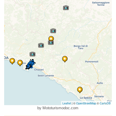
Leaflet
| ©
OpenStreetMap
©
CartoDB
by Mototurismodoc.com