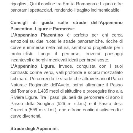
rigogliosi. Qui il confine tra Emilia Romagna e Liguria offre
panorami spettacolari, rendendo il tragitto indimenticabile.
Consigli di guida sulle strade dell'Appennino
Piacentino, Ligure e Parmense
:
L'Appennino Piacentino
è perfetto per chi cerca
emozioni su due ruote: le strade panoramiche, ricche di
curve e immerse nella natura, sembrano progettate per i
motociclisti. Lungo il percorso, troverai paesaggi
incantevoli e borghi medievali ideali per brevi soste.
L'Appennino Ligure
, invece, conquista con i suoi
contrasti: colline verdi, valli profonde e scorci mozzafiato
sul mare. Percorrendo le strade che attraversano il Parco
Naturale Regionale dell'Aveto, potrai affrontare il Passo
del Tomarlo a 1.485 metri di altitudine e proseguire fino alla
Riviera Ligure. Tra i passi più belli da percorrere ci sono il
Passo della Scoglina (926 m s.l.m.) e il Passo della
Crocetta (599 m s.l.m.), che offrono continui saliscendi e
curve divertenti.
Strade degli Appennini
: