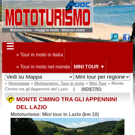
Mototurismo - Viaggi in moto - Itinerari moto
» Tour in moto in Italia
» Tour in moto nel mondo
MINI TOUR
▼
»
Homepage
»
Mototurismo: Tour in moto
»
Mini Tour
» Monte
Cimino tra gli Appennini del Lazio ||
INDIETRO
MONTE CIMINO TRA GLI APPENNINI
DEL LAZIO
Mototurismo: Mini tour in Lazio (km 10)