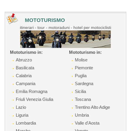
MOTOTURISMO
itinerari - tour - motoraduni - hotel per motociclisti
Mototurismo in:
Mototurismo in:
Abruzzo
Molise
Basilicata
Piemonte
Calabria
Puglia
Campania
Sardegna
Emilia Romagna
Sicilia
Friuli Venezia Giulia
Toscana
Lazio
Trentino Alto Adige
Liguria
Umbria
Lombardia
Valle d'Aosta
Marche
Veneto