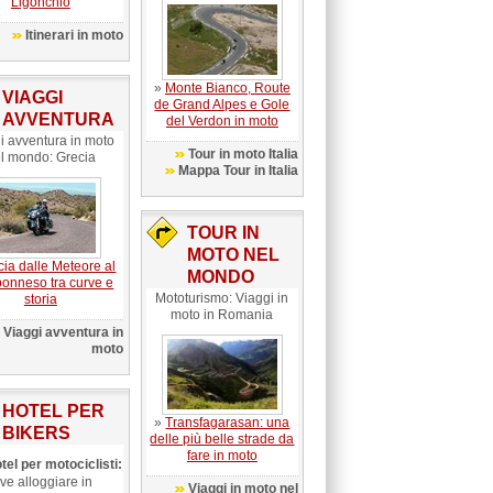
Ligonchio
Itinerari in moto
»
Monte Bianco, Route
VIAGGI
de Grand Alpes e Gole
AVVENTURA
del Verdon in moto
i avventura in moto
Tour in moto Italia
l mondo: Grecia
Mappa Tour in Italia
TOUR IN
MOTO NEL
cia dalle Meteore al
MONDO
onneso tra curve e
Mototurismo: Viaggi in
storia
moto in Romania
Viaggi avventura in
moto
HOTEL PER
»
Transfagarasan: una
BIKERS
delle più belle strade da
fare in moto
tel per motociclisti:
ve alloggiare in
Viaggi in moto nel