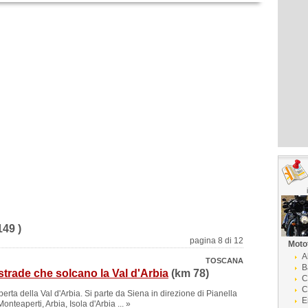
149 )
pagina 8 di 12
Moto
A
TOSCANA
B
 strade che solcano la Val d'Arbia
(km 78)
C
C
erta della Val d'Arbia. Si parte da Siena in direzione di Pianella
E
onteaperti, Arbia, Isola d'Arbia ... »