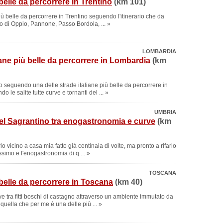
belle da percorrere in Trentino
(km 101)
iù belle da percorrere in Trentino seguendo l'itinerario che da
go di Oppio, Pannone, Passo Bordola, ... »
LOMBARDIA
iane più belle da percorrere in Lombardia
(km
o seguendo una delle strade italiane più belle da percorrere in
 le salite tutte curve e tornanti del ... »
UMBRIA
del Sagrantino tra enogastronomia e curve
(km
io vicino a casa mia fatto già centinaia di volte, ma pronto a rifarlo
ssimo e l'enogastronomia di q ... »
TOSCANA
belle da percorrere in Toscana
(km 40)
ve tra fitti boschi di castagno attraverso un ambiente immutato da
quella che per me è una delle più ... »