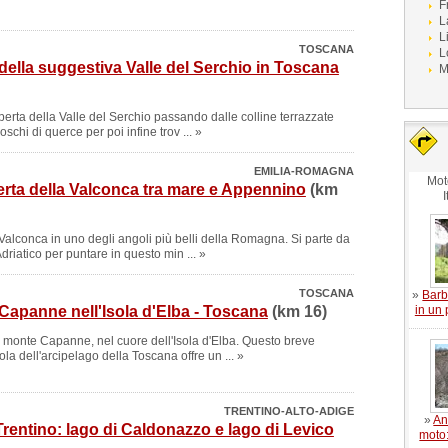
F
L
L
TOSCANA
L
della suggestiva Valle del Serchio in Toscana
M
perta della Valle del Serchio passando dalle colline terrazzate
boschi di querce per poi infine trov ... »
EMILIA-ROMAGNA
Mot
perta della Valconca tra mare e Appennino
(km
I
 Valconca in uno degli angoli più belli della Romagna. Si parte da
driatico per puntare in questo min ... »
TOSCANA
»
Barb
 Capanne nell'Isola d'Elba - Toscana
(km 16)
in un
l monte Capanne, nel cuore dell'Isola d'Elba. Questo breve
ola dell'arcipelago della Toscana offre un ... »
TRENTINO-ALTO-ADIGE
»
An
Trentino: lago di Caldonazzo e lago di Levico
moto: