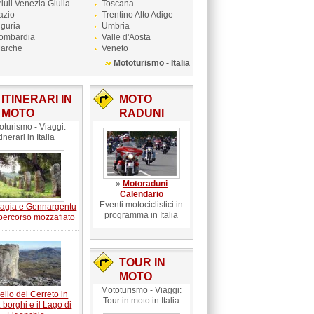
riuli Venezia Giulia
Toscana
azio
Trentino Alto Adige
iguria
Umbria
ombardia
Valle d'Aosta
arche
Veneto
Mototurismo - Italia
ITINERARI IN
MOTO
MOTO
RADUNI
oturismo - Viaggi:
tinerari in Italia
»
Motoraduni
Calendario
Eventi motociclistici in
agia e Gennargentu
programma in Italia
 percorso mozzafiato
TOUR IN
MOTO
Mototurismo - Viaggi:
ello del Cerreto in
Tour in moto in Italia
 borghi e il Lago di