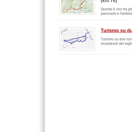
(km 76)
Questo è uno tra gli
panorami e l'ambien
Turismo su due
Turismo su due ruot
incantevoli dei laghe