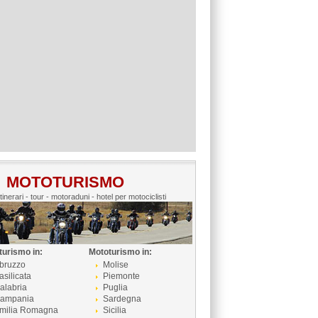
MOTOTURISMO
itinerari - tour - motoraduni - hotel per motociclisti
turismo in:
Mototurismo in:
bruzzo
Molise
asilicata
Piemonte
alabria
Puglia
ampania
Sardegna
milia Romagna
Sicilia