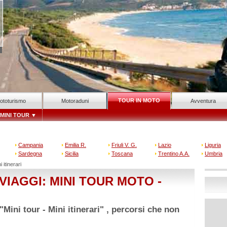
TOUR IN MOTO
ototurismo
Motoraduni
Avventura
MINI TOUR
▼
Campania
Emilia R.
Friuli V. G.
Lazio
Liguria
Sardegna
Sicilia
Toscana
Trentino A.A.
Umbria
 itinerari
IAGGI: MINI TOUR MOTO -
Mini tour - Mini itinerari" , percorsi che non