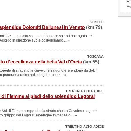
Ho
Ag
VENETO
splendide Dolomiti Bellunesi in Veneto
(km 79)
omiti Bellunesi alla scoperta di questo splendido angolo del
 Agordo in direzione sud e costeggiando ... »
TOSCANA
o d'eccellenza nella bella Val d'Orcia
(km 55)
 scoperta di strade tutte curve che salgono e scendono da dolci
 un panorama unico nel suo genere per ... »
TRENTINO-ALTO-ADIGE
 di Fiemme ai piedi dello splendido Lagorai
 in Val di Fiemme seguendo la strada che da Cavalese segue le
ico gruppo del Lagorai, montagne immense d ... »
TRENTINO-ALTO-ADIGE