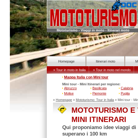
Mototurismo - Viaggi in moto - Itinerari moto
Homepage
Itinerari moto
M
» Tour in moto in Italia
» Tour in moto nel mondo
Mappa Italia con Mini tour
Mini tour - Mini Itinerari per regione:
Abruzzo
Basilicata
Calabria
Molise
Piemonte
Puglia
»
Homepage
»
Mototurismo: Tour in Italia
» Mini tour - Mini
MOTOTURISMO E V
MINI ITINERARI
Qui proponiamo idee viaggi di "
superano i 100 km