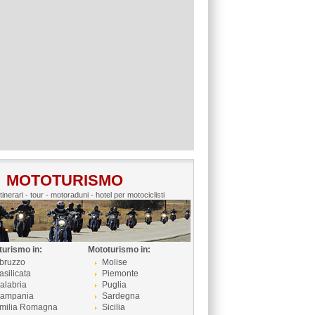
MOTOTURISMO
itinerari - tour - motoraduni - hotel per motociclisti
turismo in:
Mototurismo in:
bruzzo
Molise
asilicata
Piemonte
alabria
Puglia
ampania
Sardegna
milia Romagna
Sicilia