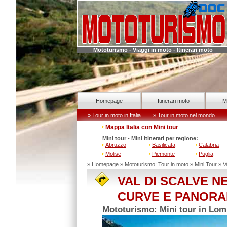
Mototurismo - Viaggi in moto - Itinerari moto
Homepage
Itinerari moto
M
» Tour in moto in Italia
» Tour in moto nel mondo
Mappa Italia con Mini tour
Mini tour - Mini Itinerari per regione:
Abruzzo
Basilicata
Calabria
Molise
Piemonte
Puglia
»
Homepage
»
Mototurismo: Tour in moto
»
Mini Tour
» V
VAL DI SCALVE N
CURVE E PANORA
Mototurismo: Mini tour in Lom