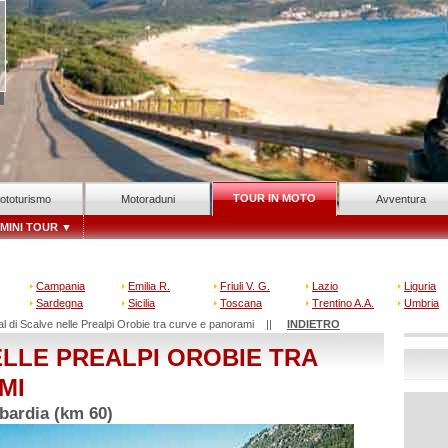
TOUR IN MOTO
ototurismo
Motoraduni
Avventura
MINI TOUR
▼
Campania
Emilia R.
Friuli V. G.
Lazio
Liguria
Sardegna
Sicilia
Toscana
Trentino A.A.
Umbria
al di Scalve nelle Prealpi Orobie tra curve e panorami ||
INDIETRO
ELLE PREALPI OROBIE TRA
MI
bardia (km 60)