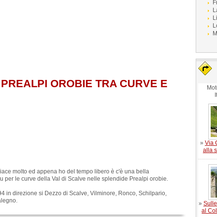
F
L
L
L
M
 PREALPI OROBIE TRA CURVE E
Mot
I
»
Via 
alla 
piace molto ed appena ho del tempo libero è c'è una bella
 per le curve della Val di Scalve nelle splendide Prealpi orobie.
 in direzione si Dezzo di Scalve, Vilminore, Ronco, Schilpario,
alegno.
»
Sulle
al Co