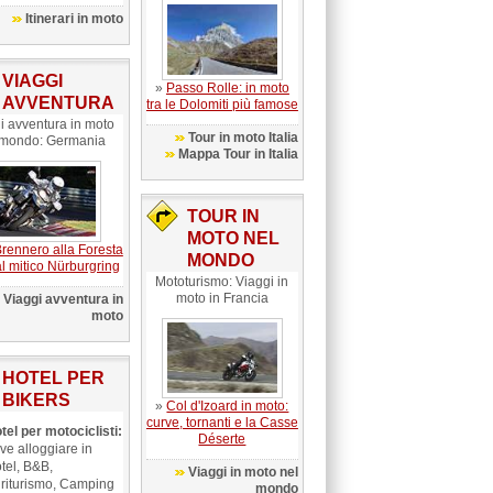
Itinerari in moto
VIAGGI
»
Passo Rolle: in moto
AVVENTURA
tra le Dolomiti più famose
i avventura in moto
Tour in moto Italia
 mondo: Germania
Mappa Tour in Italia
TOUR IN
MOTO NEL
rennero alla Foresta
MONDO
l mitico Nürburgring
Mototurismo: Viaggi in
moto in Francia
Viaggi avventura in
moto
HOTEL PER
BIKERS
»
Col d'Izoard in moto:
curve, tornanti e la Casse
tel per motociclisti:
Déserte
ve alloggiare in
tel, B&B,
Viaggi in moto nel
riturismo, Camping
mondo