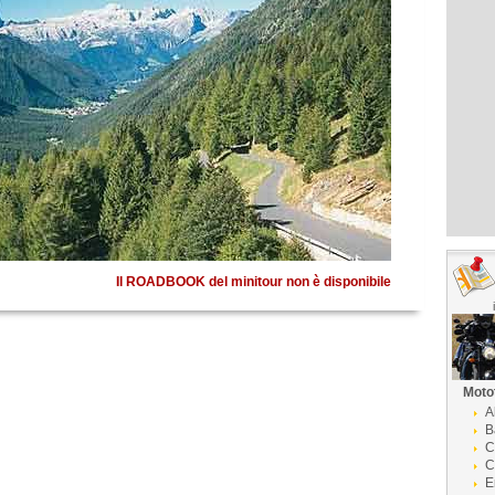
Il ROADBOOK del minitour non è disponibile
Moto
A
B
C
C
E