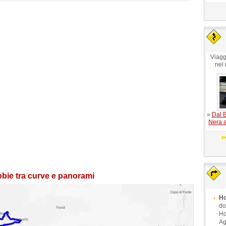
Viagg
nel
»
Dal B
Nera a
obie tra curve e panorami
Ho
do
Ho
Ag