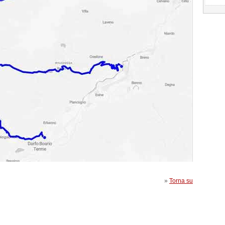
»
Torna su