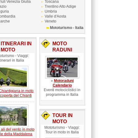
riuli Venezia Giulia
Toscana
azio
Trentino Alto Adige
iguria
Umbria
ombardia
Valle d'Aosta
arche
Veneto
Mototurismo - Italia
ITINERARI IN
MOTO
MOTO
RADUNI
oturismo - Viaggi:
tinerari in Italia
»
Motoraduni
Calendario
Eventi motociclistici in
Chiantigiana in moto
programma in Italia
scoperta del Chianti
TOUR IN
MOTO
Mototurismo - Viaggi:
 ali del vento in moto
Tour in moto in Italia
lle della Maddalena