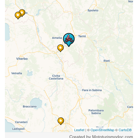
Leaflet
| ©
OpenStreetMap
©
CartoDB
Created by Mototurismodoc.com