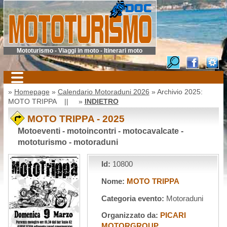
Mototurismo - Viaggi in moto - Itinerari moto
»
Homepage
»
Calendario Motoraduni 2026
» Archivio 2025:
MOTO TRIPPA || »
INDIETRO
MOTO TRIPPA - 2025
Motoeventi - motoincontri - motocavalcate -
mototurismo - motoraduni
Id:
10800
Nome:
MOTO TRIPPA
Categoria evento:
Motoraduni
Organizzato da:
PICARI
MOTORGROUP