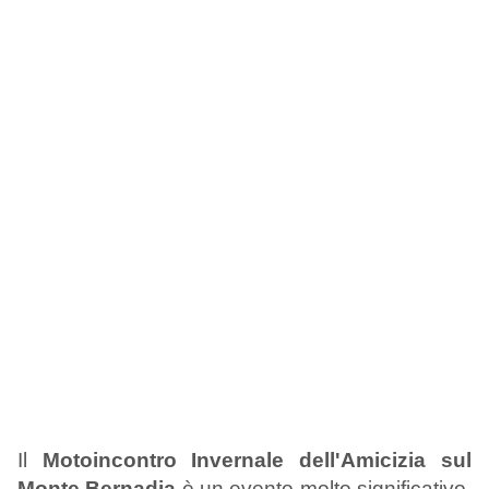
Il
Motoincontro Invernale dell'Amicizia sul
Monte Bernadia
è un evento molto significativo,