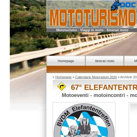
Mototurismo - Viaggi in moto - Itinerari moto
Homepage
Itinerari moto
M
»
Homepage
»
Calendario Motoraduni 2026
» Archivio
67° ELEFANTENTRE
Motoeventi - motoincontri - m