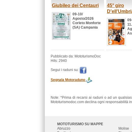
Giubileo dei Centauri
45° giro
D'ell'Umbri
09-10/
Agosto/2026
09
Corleto Monforte
11
(SA) Campania
Ag
As
Pubblicato da: MototurismoDoc
Hits: 2940
Segui i raduni su:
Segnala Motoraduno
Note: *Prima di recarsi ai raduni o ad un qualsias
Mototurismodoc.com declina ogni responsabilità in 
MOTOTURISMO SU MAPPE
Abruzzo
Molise