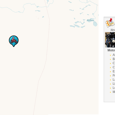
iti
Moto
A
B
C
C
E
F
L
L
L
M