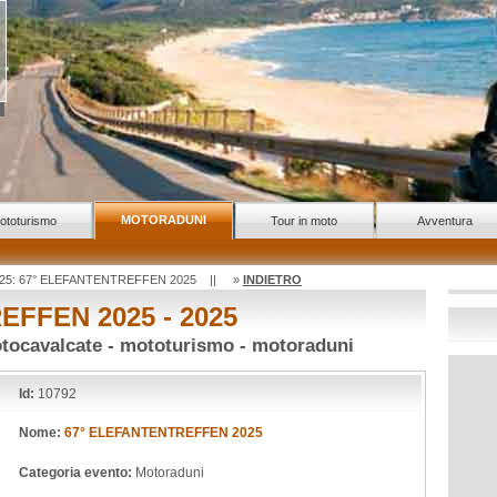
MOTORADUNI
ototurismo
Tour in moto
Avventura
 2025: 67° ELEFANTENTREFFEN 2025 || »
INDIETRO
FFEN 2025 - 2025
otocavalcate - mototurismo - motoraduni
Id:
10792
Nome:
67° ELEFANTENTREFFEN 2025
Categoria evento:
Motoraduni