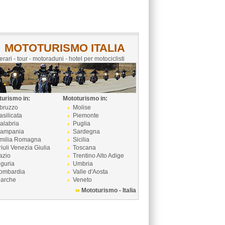
MOTOTURISMO ITALIA
nerari - tour - motoraduni - hotel per motociclisti
turismo in:
Mototurismo in:
bruzzo
Molise
asilicata
Piemonte
alabria
Puglia
ampania
Sardegna
milia Romagna
Sicilia
riuli Venezia Giulia
Toscana
azio
Trentino Alto Adige
iguria
Umbria
ombardia
Valle d'Aosta
arche
Veneto
Mototurismo - Italia