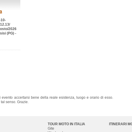
a
-10-
.12.13/
osto/2026
sisi (PG) -
i evento accertarsi bene della reale esistenza, luogo e orario di esso.
tal senso. Grazie.
TOUR MOTO IN ITALIA
ITINERARI M
Gite