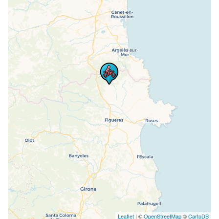
Leaflet
| ©
OpenStreetMap
©
CartoDB