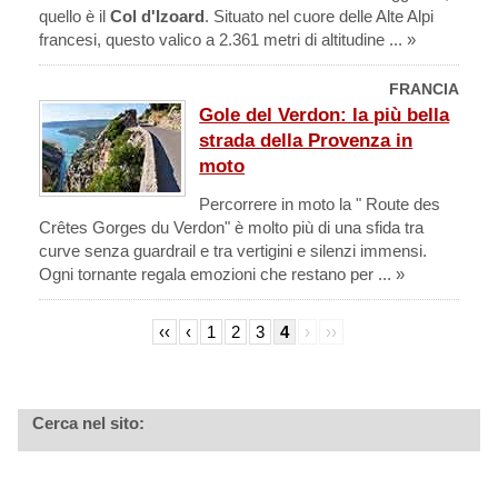
quello è il
Col d'Izoard
. Situato nel cuore delle Alte Alpi
francesi, questo valico a 2.361 metri di altitudine ... »
FRANCIA
Gole del Verdon: la più bella
strada della Provenza in
moto
Percorrere in moto la " Route des
Crêtes Gorges du Verdon" è molto più di una sfida tra
curve senza guardrail e tra vertigini e silenzi immensi.
Ogni tornante regala emozioni che restano per ... »
‹‹
‹
1
2
3
4
›
››
Cerca nel sito: