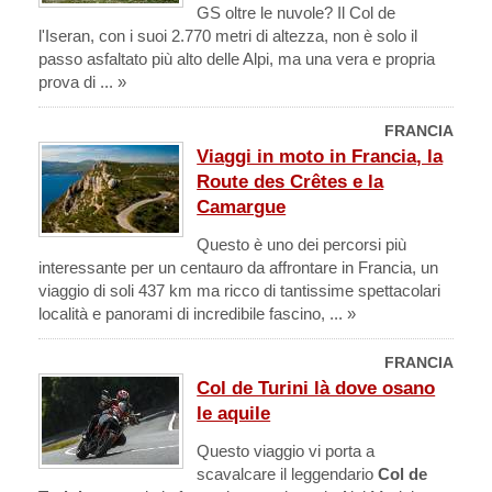
GS oltre le nuvole? Il Col de
l'Iseran, con i suoi 2.770 metri di altezza, non è solo il
passo asfaltato più alto delle Alpi, ma una vera e propria
prova di ... »
FRANCIA
Viaggi in moto in Francia, la
Route des Crêtes e la
Camargue
Questo è uno dei percorsi più
interessante per un centauro da affrontare in Francia, un
viaggio di soli 437 km ma ricco di tantissime spettacolari
località e panorami di incredibile fascino, ... »
FRANCIA
Col de Turini là dove osano
le aquile
Questo viaggio vi porta a
scavalcare il leggendario
Col de