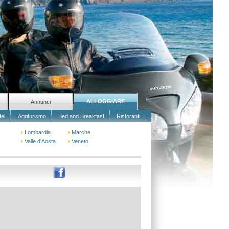
ALLOGGIARE
Annunci
tel
Agriturismo
Bed and Breakfast
Ristoranti
Lombardia
Marche
Valle d'Aosta
Veneto