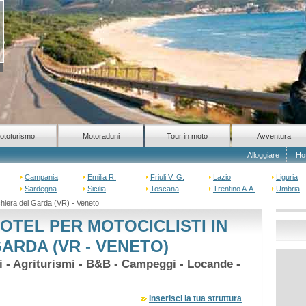
ototurismo
Motoraduni
Tour in moto
Avventura
Alloggiare
Ho
Campania
Emilia R.
Friuli V. G.
Lazio
Liguria
Sardegna
Sicilia
Toscana
Trentino A.A.
Umbria
hiera del Garda (VR) - Veneto
OTEL PER MOTOCICLISTI IN
ARDA (VR - VENETO)
hi - Agriturismi - B&B - Campeggi - Locande -
Inserisci la tua struttura