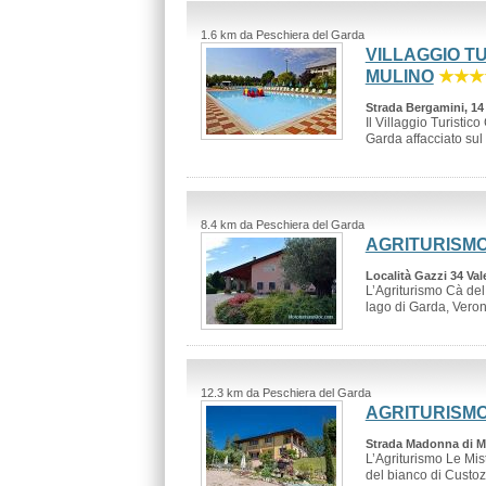
1.6 km da Peschiera del Garda
VILLAGGIO T
MULINO
★★★
Strada Bergamini, 14
Il Villaggio Turisti
Garda affacciato sul 
8.4 km da Peschiera del Garda
AGRITURISMO
Località Gazzi 34 Val
L’Agriturismo Cà del
lago di Garda, Veron
12.3 km da Peschiera del Garda
AGRITURISMO
Strada Madonna di 
L’Agriturismo Le Mist
del bianco di Custoza