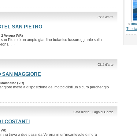
Città d'arte
»
Iti
TEL SAN PIETRO
Tuscia
, 2 Verona (VR)
san Pietro è un ampio giardino botanico lussureggiante sulla
rona ... »
Città d'arte
O SAN MAGGIORE
 Malcesine (VR)
ggiore mette a disposizione dei motociclisti un sicuro parcheggio
Città d'arte - Lago di Garda
 I COSTANTI
 (VR)
anti si trova a due passi da Verona in un'incantevole dimora