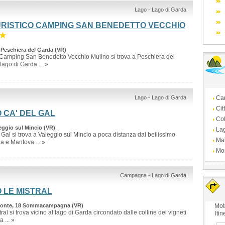
Lago - Lago di Garda
URISTICO CAMPING SAN BENEDETTO VECCHIO
★
 Peschiera del Garda (VR)
co Camping San Benedetto Vecchio Mulino si trova a Peschiera del
lago di Garda ... »
Lago - Lago di Garda
Ca
Cit
 CA' DEL GAL
Col
eggio sul Mincio (VR)
La
 Gal si trova a Valeggio sul Mincio a poca distanza dal bellissimo
Ma
a e Mantova ... »
Mo
Campagna - Lago di Garda
 LE MISTRAL
Monte, 18 Sommacampagna (VR)
Mot
ral si trova vicino al lago di Garda circondato dalle colline dei vigneti
Itin
 ... »