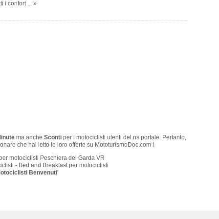
i i confort ... »
Minute
ma anche
Sconti
per i motociclisti utenti del ns portale. Pertanto,
onare che hai letto le loro offerte su MototurismoDoc.com !
per motociclisti Peschiera del Garda VR
clisti - Bed and Breakfast per motociclisti
otociclisti Benvenuti'