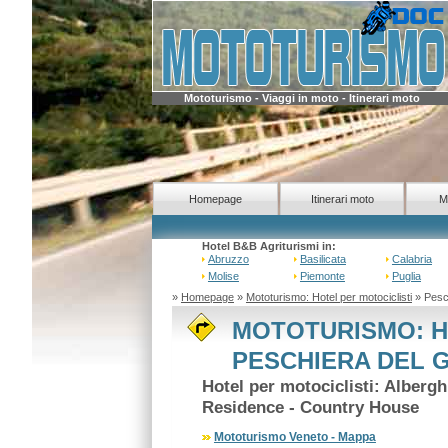
Mototurismo - Viaggi in moto - Itinerari moto
Homepage
Itinerari moto
M
Hotel B&B Agriturismi in:
Abruzzo
Basilicata
Calabria
Molise
Piemonte
Puglia
»
Homepage
»
Mototurismo: Hotel per motociclisti
» Pesc
MOTOTURISMO: H
PESCHIERA DEL G
Hotel per motociclisti: Alberg
Residence - Country House
Mototurismo Veneto - Mappa