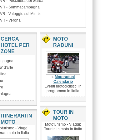
VR - Peschiera del Garda
VR - Sommacampagna
VR - Valeggio sul Mincio
VR - Verona
CERCA
MOTO
HOTEL PER
RADUNI
ZONE
mpagna
ta' d'arte
lina
»
Motoraduni
go
Calendario
Eventi motociclistici in
re
programma in Italia
ntagna
TOUR IN
ITINERARI IN
MOTO
MOTO
Mototurismo - Viaggi:
oturismo - Viaggi:
Tour in in moto in Italia
erari moto in Italia