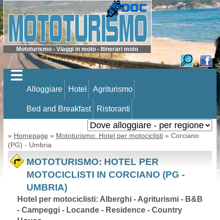
Mototurismo - Viaggi in moto - Itinerari moto
Alloggiare
Hotel
Agriturismo
Bed and Breakfast
Ristoranti
»
Homepage
»
Mototurismo: Hotel per motociclisti
» Corciano
(PG) - Umbria
MOTOTURISMO: HOTEL PER
MOTOCICLISTI IN CORCIANO (PG -
UMBRIA)
Hotel per motociclisti: Alberghi - Agriturismi - B&B
- Campeggi - Locande - Residence - Country