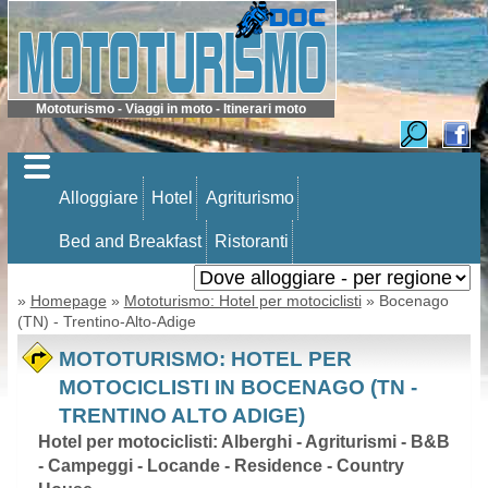
Mototurismo - Viaggi in moto - Itinerari moto
Alloggiare
Hotel
Agriturismo
Bed and Breakfast
Ristoranti
»
Homepage
»
Mototurismo: Hotel per motociclisti
» Bocenago
(TN) - Trentino-Alto-Adige
MOTOTURISMO: HOTEL PER
MOTOCICLISTI IN BOCENAGO (TN -
TRENTINO ALTO ADIGE)
Hotel per motociclisti: Alberghi - Agriturismi - B&B
- Campeggi - Locande - Residence - Country