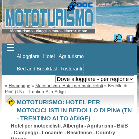
Mototurismo - Viaggi in moto - Itinerari moto
Alloggiare
Hotel
Agriturismo
Bed and Breakfast
Ristoranti
»
Homepage
»
Mototurismo: Hotel per motociclisti
» Bedollo di
Piné (TN) - Trentino-Alto-Adige
MOTOTURISMO: HOTEL PER
MOTOCICLISTI IN BEDOLLO DI PINé (TN
- TRENTINO ALTO ADIGE)
Hotel per motociclisti: Alberghi - Agriturismi - B&B
- Campeggi - Locande - Residence - Country