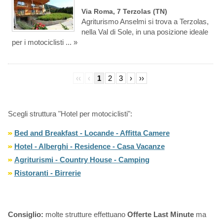
Via Roma, 7 Terzolas (TN)
Agriturismo Anselmi si trova a Terzolas,
nella Val di Sole, in una posizione ideale
per i motociclisti ... »
‹‹
‹
1
2
3
›
››
Scegli struttura "Hotel per motociclisti":
Bed and Breakfast - Locande - Affitta Camere
Hotel - Alberghi - Residence - Casa Vacanze
Agriturismi - Country House - Camping
Ristoranti - Birrerie
Consiglio:
molte strutture effettuano
Offerte Last Minute
ma