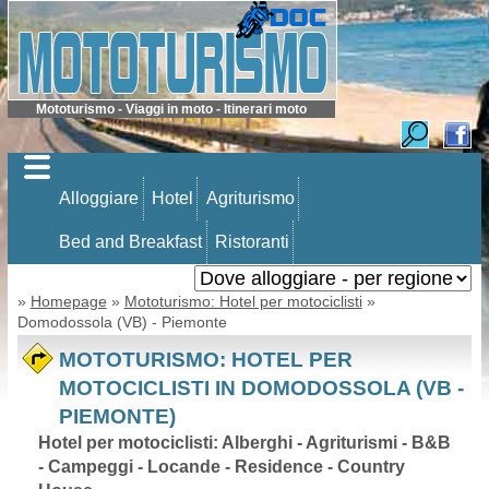
Mototurismo - Viaggi in moto - Itinerari moto
Alloggiare
Hotel
Agriturismo
Bed and Breakfast
Ristoranti
»
Homepage
»
Mototurismo: Hotel per motociclisti
»
Domodossola (VB) - Piemonte
MOTOTURISMO: HOTEL PER
MOTOCICLISTI IN DOMODOSSOLA (VB -
PIEMONTE)
Hotel per motociclisti: Alberghi - Agriturismi - B&B
- Campeggi - Locande - Residence - Country