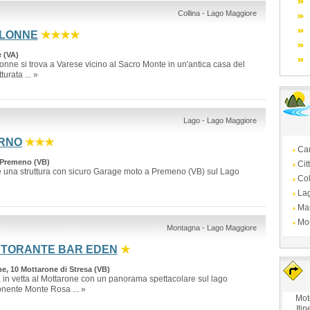
Collina - Lago Maggiore
LONNE
★★★★
e (VA)
onne si trova a Varese vicino al Sacro Monte in un'antica casa del
turata ... »
Lago - Lago Maggiore
RNO
★★★
Ca
1 Premeno (VB)
Cit
 una struttura con sicuro Garage moto a Premeno (VB) sul Lago
Col
La
Ma
Mo
Montagna - Lago Maggiore
STORANTE BAR EDEN
★
e, 10 Mottarone di Stresa (VB)
a in vetta al Mottarone con un panorama spettacolare sul lago
onente Monte Rosa ... »
Mot
Itin