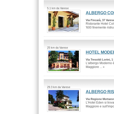
5.1 km da Varese
ALBERGO CO
Via Fincarà, 37 Vares
Ristorante Hotel Col
'600 finemente ristrut
25 km da Varese
HOTEL MODE
Via Tresoldi Lorini, 
L'albergo Moderno è
Maggiore ... »
29.3 km da Varese
ALBERGO RI
Via Regione Mottaron
L'Hotel Eden si trov
Maggiore e sull'imp