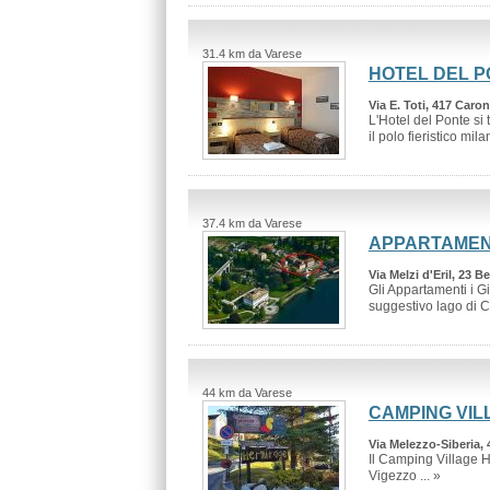
31.4 km da Varese
HOTEL DEL 
Via E. Toti, 417 Caro
L'Hotel del Ponte si
il polo fieristico mila
37.4 km da Varese
APPARTAMENTI
Via Melzi d'Eril, 23 B
Gli Appartamenti i Gi
suggestivo lago di C
44 km da Varese
CAMPING VIL
Via Melezzo-Siberia,
Il Camping Village H
Vigezzo ... »