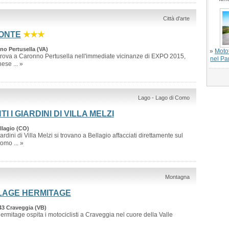
Città d'arte
PONTE
★★★
nno Pertusella (VA)
»
Moto
 trova a Caronno Pertusella nell'immediate vicinanze di EXPO 2015,
nel Pa
nese ... »
Lago - Lago di Como
 I GIARDINI DI VILLA MELZI
ellagio (CO)
ardini di Villa Melzi si trovano a Bellagio affacciati direttamente sul
omo ... »
Montagna
LAGE HERMITAGE
 43 Craveggia (VB)
ermitage ospita i motociclisti a Craveggia nel cuore della Valle