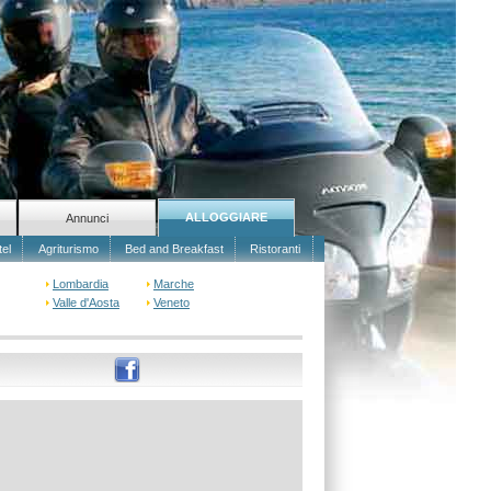
ALLOGGIARE
Annunci
tel
Agriturismo
Bed and Breakfast
Ristoranti
Lombardia
Marche
Valle d'Aosta
Veneto