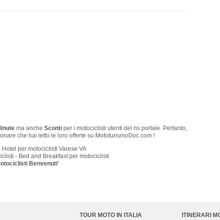
Minute
ma anche
Sconti
per i motociclisti utenti del ns portale. Pertanto,
onare che hai letto le loro offerte su MototurismoDoc.com !
 Hotel per motociclisti Varese VA
clisti - Bed and Breakfast per motociclisti
otociclisti Benvenuti'
TOUR MOTO IN ITALIA
ITINERARI M