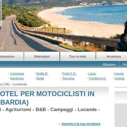
ototurismo
Motoraduni
Tour in moto
Avventura
Alloggiare
Ho
Campania
Emilia R.
Friuli V. G.
Lazio
Liguria
Sardegna
Sicilia
Toscana
Trentino A.A.
Umbria
se (VA) - Lombardia
OTEL PER MOTOCICLISTI IN
MBARDIA)
hi - Agriturismi - B&B - Campeggi - Locande -
Inserisci la tua struttura