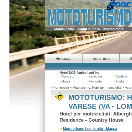
Mototurismo - Viaggi in moto - Itinerari moto
Homepage
Itinerari moto
M
Hotel B&B Agriturismi in:
Abruzzo
Basilicata
Calabria
Molise
Piemonte
Puglia
»
Homepage
»
Mototurismo: Hotel per motociclisti
» Vare
MOTOTURISMO: H
VARESE (VA - LO
Hotel per motociclisti: Alberg
Residence - Country House
Mototurismo Lombardia - Mappa