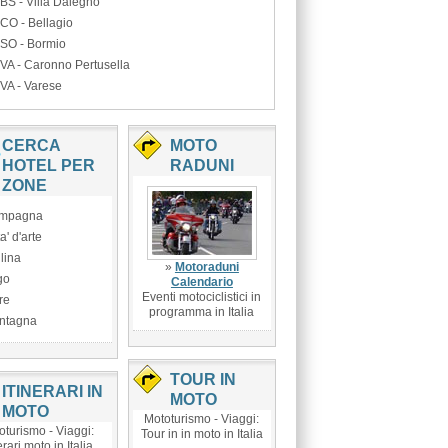
BS - Villa Dalegno
CO - Bellagio
SO - Bormio
VA - Caronno Pertusella
VA - Varese
CERCA
MOTO
HOTEL PER
RADUNI
ZONE
mpagna
ta' d'arte
lina
»
Motoraduni
go
Calendario
Eventi motociclistici in
re
programma in Italia
ntagna
TOUR IN
ITINERARI IN
MOTO
MOTO
Mototurismo - Viaggi:
oturismo - Viaggi:
Tour in in moto in Italia
erari moto in Italia