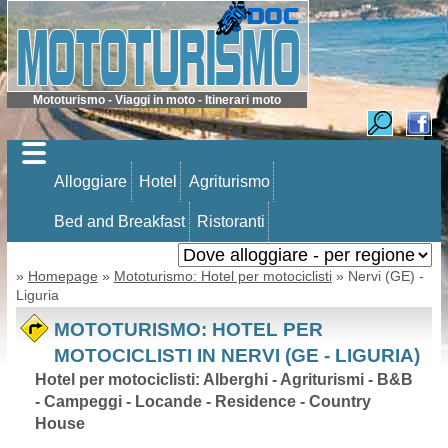
Mototurismo - Viaggi in moto - Itinerari moto
Alloggiare
Hotel
Agriturismo
Bed and Breakfast
Ristoranti
»
Homepage
»
Mototurismo: Hotel per motociclisti
» Nervi (GE) -
Liguria
MOTOTURISMO: HOTEL PER
MOTOCICLISTI IN NERVI (GE - LIGURIA)
Hotel per motociclisti: Alberghi - Agriturismi - B&B
- Campeggi - Locande - Residence - Country
House