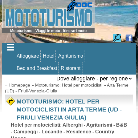
Mototurismo - Viaggi in moto - Itinerari moto
Alloggiare
Hotel
Agriturismo
Bed and Breakfast
Ristoranti
»
Homepage
»
Mototurismo: Hotel per motociclisti
» Arta Terme
(UD) - Friuli-Venezia-Giulia
MOTOTURISMO: HOTEL PER
MOTOCICLISTI IN ARTA TERME (UD -
FRIULI VENEZIA GIULIA)
Hotel per motociclisti: Alberghi - Agriturismi - B&B
- Campeggi - Locande - Residence - Country