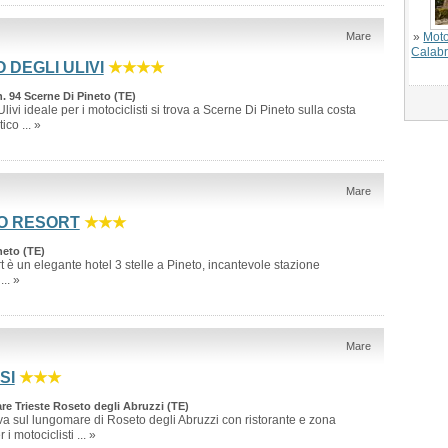
Mare
»
Moto
Calabr
 DEGLI ULIVI
★★★★
n. 94 Scerne Di Pineto (TE)
livi ideale per i motociclisti si trova a Scerne Di Pineto sulla costa
ico ... »
Mare
O RESORT
★★★
neto (TE)
t è un elegante hotel 3 stelle a Pineto, incantevole stazione
.. »
Mare
SI
★★★
re Trieste Roseto degli Abruzzi (TE)
rova sul lungomare di Roseto degli Abruzzi con ristorante e zona
 motociclisti ... »