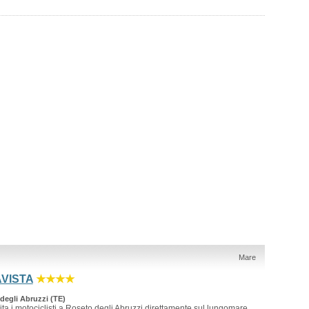
Mare
VISTA
★★★★
degli Abruzzi (TE)
ita i motociclisti a Roseto degli Abruzzi direttamente sul lungomare