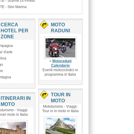
TE - Scerne Di Pineto
TE - Silvi Marina
CERCA
MOTO
HOTEL PER
RADUNI
ZONE
mpagna
ta' d'arte
lina
»
Motoraduni
go
Calendario
Eventi motociclistici in
re
programma in Italia
ntagna
TOUR IN
ITINERARI IN
MOTO
MOTO
Mototurismo - Viaggi:
oturismo - Viaggi:
Tour in in moto in Italia
erari moto in Italia