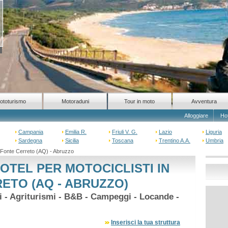
ototurismo
Motoraduni
Tour in moto
Avventura
Alloggiare
Ho
Campania
Emilia R.
Friuli V. G.
Lazio
Liguria
Sardegna
Sicilia
Toscana
Trentino A.A.
Umbria
 Fonte Cerreto (AQ) - Abruzzo
OTEL PER MOTOCICLISTI IN
ETO (AQ - ABRUZZO)
hi - Agriturismi - B&B - Campeggi - Locande -
Inserisci la tua struttura