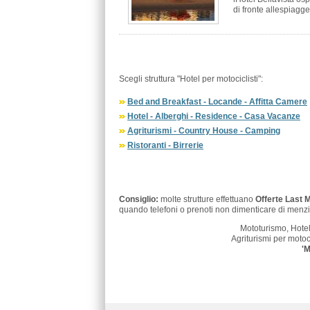
di fronte allespiagge 
Scegli struttura "Hotel per motociclisti":
Bed and Breakfast - Locande - Affitta Camere
Hotel - Alberghi - Residence - Casa Vacanze
Agriturismi - Country House - Camping
Ristoranti - Birrerie
Consiglio:
molte strutture effettuano
Offerte Last 
quando telefoni o prenoti non dimenticare di menzi
Mototurismo, Hotel
Agriturismi per motoci
'M