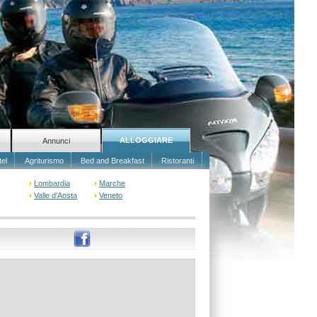
ALLOGGIARE
Annunci
tel
Agriturismo
Bed and Breakfast
Ristoranti
Lombardia
Marche
Valle d'Aosta
Veneto