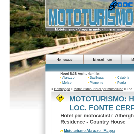
Mototurismo - Viaggi in moto - Itinerari moto
Homepage
Itinerari moto
M
Hotel B&B Agriturismi in:
Abruzzo
Basilicata
Calabria
Molise
Piemonte
Puglia
»
Homepage
»
Mototurismo: Hotel per motociclisti
» Loc.
MOTOTURISMO: H
LOC. FONTE CERR
Hotel per motociclisti: Alberg
Residence - Country House
Mototurismo Abruzzo - Mappa