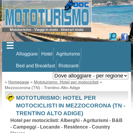
Mototurismo - Viaggi in moto - Itinerari moto
Alloggiare
Hotel
Agriturismo
Bed and Breakfast
Ristoranti
»
Homepage
»
Mototurismo: Hotel per motociclisti
»
Mezzocorona (TN) - Trentino-Alto-Adige
MOTOTURISMO: HOTEL PER
MOTOCICLISTI IN MEZZOCORONA (TN -
TRENTINO ALTO ADIGE)
Hotel per motociclisti: Alberghi - Agriturismi - B&B
- Campeggi - Locande - Residence - Country