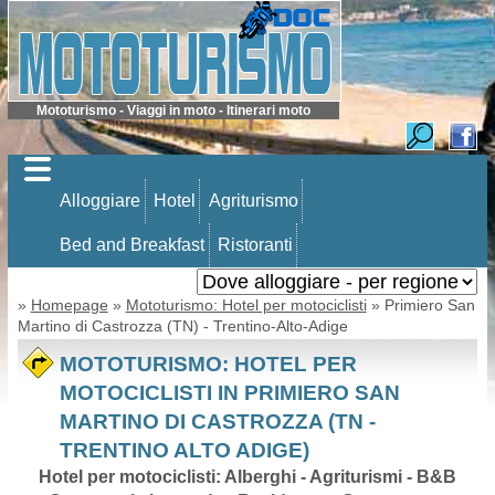
Mototurismo - Viaggi in moto - Itinerari moto
Alloggiare
Hotel
Agriturismo
Bed and Breakfast
Ristoranti
»
Homepage
»
Mototurismo: Hotel per motociclisti
» Primiero San
Martino di Castrozza (TN) - Trentino-Alto-Adige
MOTOTURISMO: HOTEL PER
MOTOCICLISTI IN PRIMIERO SAN
MARTINO DI CASTROZZA (TN -
TRENTINO ALTO ADIGE)
Hotel per motociclisti: Alberghi - Agriturismi - B&B