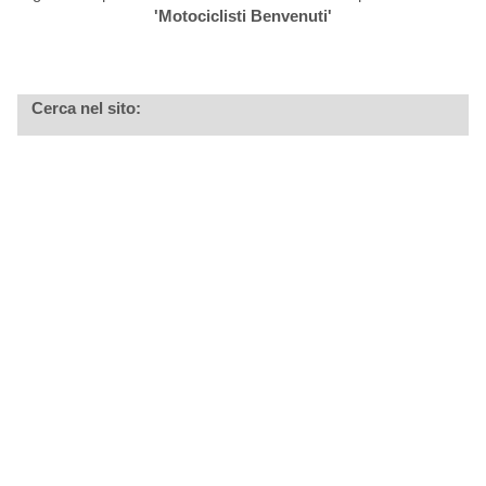
'Motociclisti Benvenuti'
Cerca nel sito: