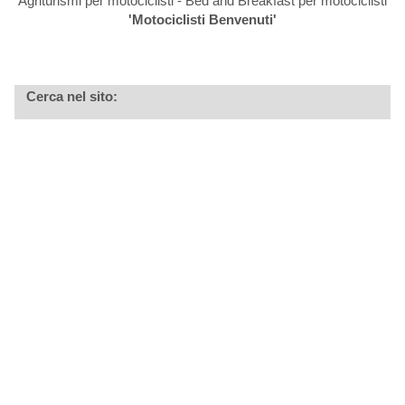
Agriturismi per motociclisti - Bed and Breakfast per motociclisti
'Motociclisti Benvenuti'
Cerca nel sito: