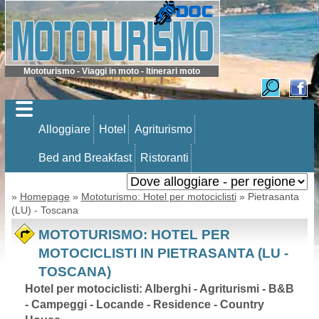
Mototurismo - Viaggi in moto - Itinerari moto
Alloggiare
Hotel
Agriturismo
Bed and Breakfast
Ristoranti
»
Homepage
»
Mototurismo: Hotel per motociclisti
» Pietrasanta
(LU) - Toscana
MOTOTURISMO: HOTEL PER
MOTOCICLISTI IN PIETRASANTA (LU -
TOSCANA)
Hotel per motociclisti: Alberghi - Agriturismi - B&B
- Campeggi - Locande - Residence - Country