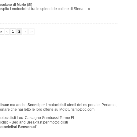
asciano di Murlo (SI)
ita i motociclisti tra le splendide colline di Siena ... »
‹‹
‹
1
2
›
››
Minute
ma anche
Sconti
per i motociclisti utenti del ns portale. Pertanto,
onare che hai letto le loro offerte su MototurismoDoc.com !
motociclisti Loc. Castagno Gambassi Terme FI
clisti - Bed and Breakfast per motociclisti
otociclisti Benvenuti'