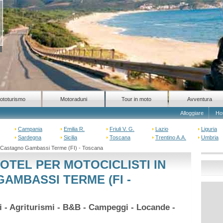
ototurismo
Motoraduni
Tour in moto
Avventura
Alloggiare
Ho
Campania
Emilia R.
Friuli V. G.
Lazio
Liguria
Sardegna
Sicilia
Toscana
Trentino A.A.
Umbria
 Castagno Gambassi Terme (FI) - Toscana
OTEL PER MOTOCICLISTI IN
AMBASSI TERME (FI -
hi - Agriturismi - B&B - Campeggi - Locande -