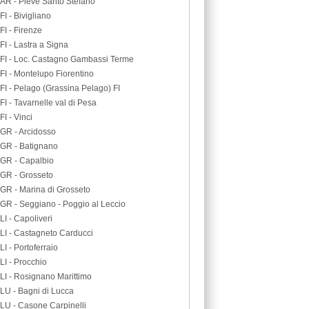
AR - Pieve Santo Stefano
FI - Bivigliano
FI - Firenze
FI - Lastra a Signa
FI - Loc. Castagno Gambassi Terme
FI - Montelupo Fiorentino
FI - Pelago (Grassina Pelago) FI
FI - Tavarnelle val di Pesa
FI - Vinci
GR - Arcidosso
GR - Batignano
GR - Capalbio
GR - Grosseto
GR - Marina di Grosseto
GR - Seggiano - Poggio al Leccio
LI - Capoliveri
LI - Castagneto Carducci
LI - Portoferraio
LI - Procchio
LI - Rosignano Marittimo
LU - Bagni di Lucca
LU - Casone Carpinelli