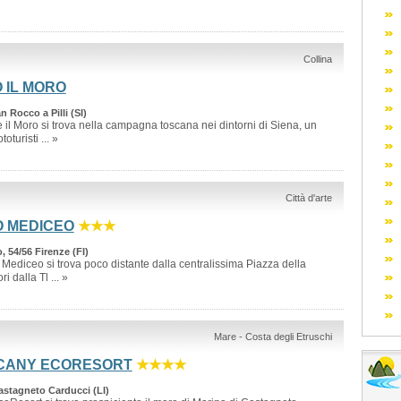
Collina
 IL MORO
n Rocco a Pilli (SI)
 il Moro si trova nella campagna toscana nei dintorni di Siena, un
oturisti ... »
Città d'arte
O MEDICEO
★★★
 54/56 Firenze (FI)
o Mediceo si trova poco distante dalla centralissima Piazza della
i dalla Tl ... »
Mare - Costa degli Etruschi
CANY ECORESORT
★★★★
astagneto Carducci (LI)