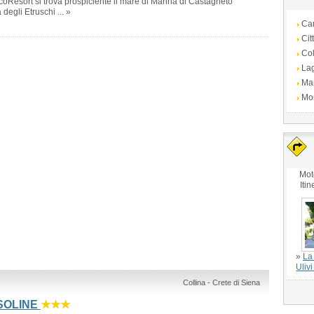
oResort si trova prospiciente il mare di Marina di Castagneto
degli Etruschi ... »
Ca
Cit
Col
La
Ma
Mo
Mot
Itin
»
La 
Uliv
Collina - Crete di Siena
SOLINE
★★★