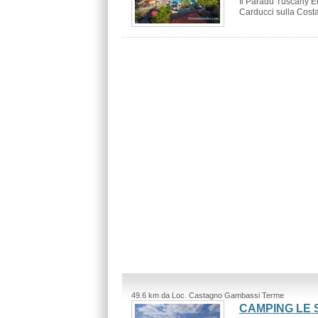
Il Paradù Tuscany Ec
Carducci sulla Costa 
49.6 km da Loc. Castagno Gambassi Terme
CAMPING LE 