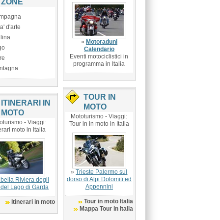
ZONE
mpagna
ta' d'arte
lina
»
Motoraduni
go
Calendario
Eventi motociclistici in
re
programma in Italia
ntagna
TOUR IN
ITINERARI IN
MOTO
MOTO
Mototurismo - Viaggi:
oturismo - Viaggi:
Tour in in moto in Italia
erari moto in Italia
»
Trieste Palermo sul
dorso di Alpi Dolomiti ed
bella Riviera degli
Appennini
i del Lago di Garda
Tour in moto Italia
Itinerari in moto
Mappa Tour in Italia