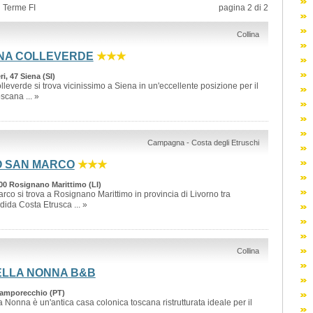
 Terme FI
pagina 2 di 2
Collina
ENA COLLEVERDE
★★★
i, 47 Siena (SI)
leverde si trova vicinissimo a Siena in un'eccellente posizione per il
scana ... »
Campagna - Costa degli Etruschi
O SAN MARCO
★★★
00 Rosignano Marittimo (LI)
rco si trova a Rosignano Marittimo in provincia di Livorno tra
ida Costa Etrusca ... »
Collina
ELLA NONNA B&B
Lamporecchio (PT)
a Nonna è un'antica casa colonica toscana ristrutturata ideale per il