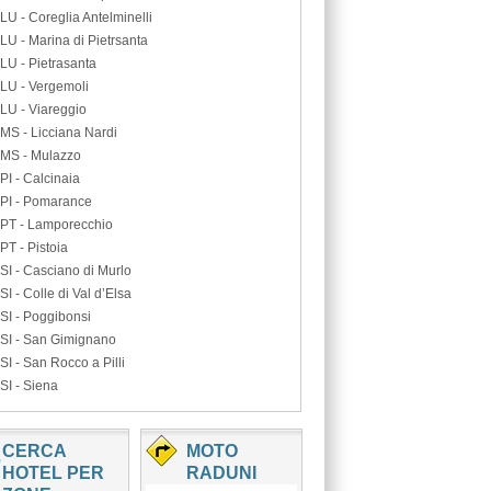
LU - Coreglia Antelminelli
LU - Marina di Pietrsanta
LU - Pietrasanta
LU - Vergemoli
LU - Viareggio
MS - Licciana Nardi
MS - Mulazzo
PI - Calcinaia
PI - Pomarance
PT - Lamporecchio
PT - Pistoia
SI - Casciano di Murlo
SI - Colle di Val d’Elsa
SI - Poggibonsi
SI - San Gimignano
SI - San Rocco a Pilli
SI - Siena
CERCA
MOTO
HOTEL PER
RADUNI