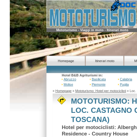
Mototurismo - Viaggi in moto - Itinerari moto
Homepage
Itinerari moto
M
Hotel B&B Agriturismi in:
Abruzzo
Basilicata
Calabria
Molise
Piemonte
Puglia
»
Homepage
»
Mototurismo: Hotel per motociclisti
» Loc.
MOTOTURISMO: H
LOC. CASTAGNO G
TOSCANA)
Hotel per motociclisti: Alberg
Residence - Country House