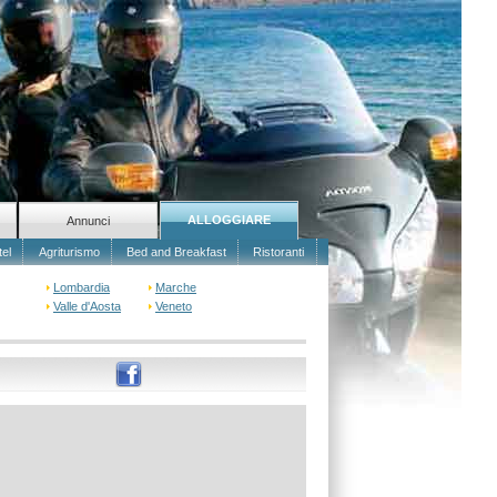
ALLOGGIARE
Annunci
tel
Agriturismo
Bed and Breakfast
Ristoranti
Lombardia
Marche
Valle d'Aosta
Veneto