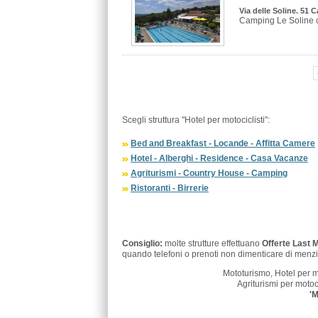
Via delle Soline. 51 C
Camping Le Soline osp
Scegli struttura "Hotel per motociclisti":
Bed and Breakfast - Locande - Affitta Camere
Hotel - Alberghi - Residence - Casa Vacanze
Agriturismi - Country House - Camping
Ristoranti - Birrerie
Consiglio:
molte strutture effettuano
Offerte Last 
quando telefoni o prenoti non dimenticare di menzi
Mototurismo, Hotel per 
Agriturismi per motoci
'M