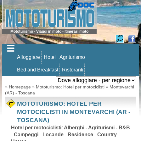
Mototurismo - Viaggi in moto - Itinerari moto
Alloggiare
Hotel
Agriturismo
Bed and Breakfast
Ristoranti
»
Homepage
»
Mototurismo: Hotel per motociclisti
» Montevarchi
(AR) - Toscana
MOTOTURISMO: HOTEL PER
MOTOCICLISTI IN MONTEVARCHI (AR -
TOSCANA)
Hotel per motociclisti: Alberghi - Agriturismi - B&B
- Campeggi - Locande - Residence - Country