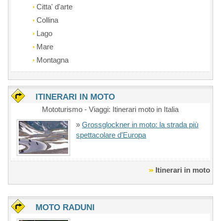
Citta' d'arte
Collina
Lago
Mare
Montagna
ITINERARI IN MOTO
Mototurismo - Viaggi: Itinerari moto in Italia
»
Grossglockner in moto: la strada più
spettacolare d’Europa
Itinerari in moto
MOTO RADUNI