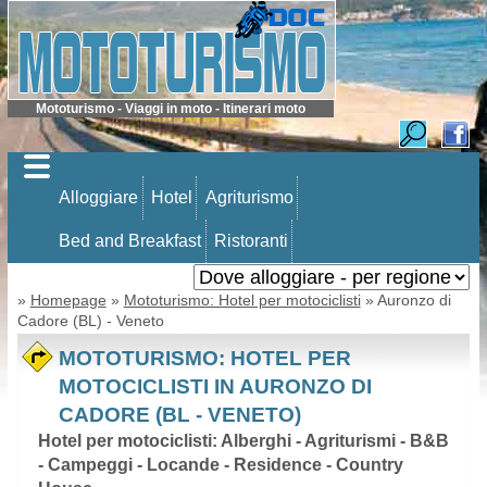
Mototurismo - Viaggi in moto - Itinerari moto
Alloggiare
Hotel
Agriturismo
Bed and Breakfast
Ristoranti
»
Homepage
»
Mototurismo: Hotel per motociclisti
» Auronzo di
Cadore (BL) - Veneto
MOTOTURISMO: HOTEL PER
MOTOCICLISTI IN AURONZO DI
CADORE (BL - VENETO)
Hotel per motociclisti: Alberghi - Agriturismi - B&B
- Campeggi - Locande - Residence - Country