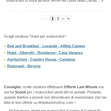
motociclisti si trova ad Arta Terme nel cuore della Carnia ... »
‹‹
‹
1
2
›
››
Scegli struttura "Hotel per motociclisti":
Bed and Breakfast - Locande - Affitta Camere
Hotel - Alberghi - Residence - Casa Vacanze
Agriturismi - Country House - Camping
Ristoranti - Birrerie
Consiglio:
molte strutture effettuano
Offerte Last Minute
ma
anche
Sconti
per i motociclisti utenti del ns portale. Pertanto,
quando telefoni o prenoti non dimenticare di menzionare che hai
letto le loro offerte su MototurismoDoc.com !
Mototurismo, Hotel per motociclisti Auronzo di Cadore BL