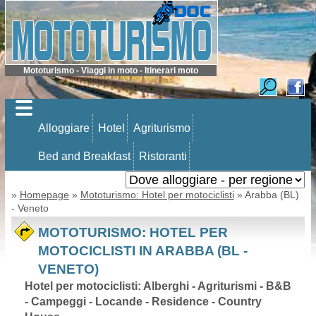
Mototurismo - Viaggi in moto - Itinerari moto
Alloggiare
Hotel
Agriturismo
Bed and Breakfast
Ristoranti
»
Homepage
»
Mototurismo: Hotel per motociclisti
» Arabba (BL)
- Veneto
MOTOTURISMO: HOTEL PER
MOTOCICLISTI IN ARABBA (BL -
VENETO)
Hotel per motociclisti: Alberghi - Agriturismi - B&B
- Campeggi - Locande - Residence - Country