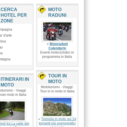
CERCA
MOTO
HOTEL PER
RADUNI
ZONE
mpagna
ta' d'arte
lina
»
Motoraduni
go
Calendario
Eventi motociclistici in
re
programma in Italia
ntagna
TOUR IN
ITINERARI IN
MOTO
MOTO
Mototurismo - Viaggi:
oturismo - Viaggi:
Tour in in moto in Italia
erari moto in Italia
»
Tremola in moto sui 24
tornanti più scenografici
riuli tra La valle del