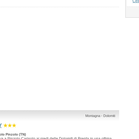
Cel
Montagna - Dolomiti
Y
★★★
solo Pinzolo (TN)
va a Pinzolo Carisolo ai piedi delle Dolomiti di Brenta in una ottima