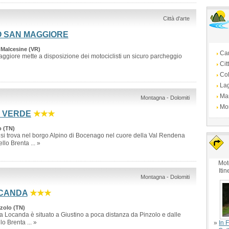
Città d'arte
O SAN MAGGIORE
 Malcesine (VR)
Ca
ggiore mette a disposizione dei motociclisti un sicuro parcheggio
Cit
Col
La
Ma
Montagna - Dolomiti
Mo
 VERDE
★★★
 (TN)
 si trova nel borgo Alpino di Bocenago nel cuore della Val Rendena
lo Brenta ... »
Mot
Itin
Montagna - Dolomiti
OCANDA
★★★
nzolo (TN)
 Locanda è situato a Giustino a poca distanza da Pinzolo e dalle
o Brenta ... »
»
In F