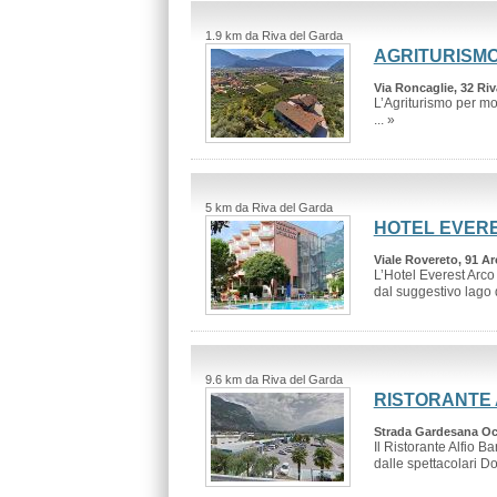
1.9 km da Riva del Garda
AGRITURISM
Via Roncaglie, 32 Riv
L’Agriturismo per mot
... »
5 km da Riva del Garda
HOTEL EVER
Viale Rovereto, 91 A
L’Hotel Everest Arco
dal suggestivo lago d
9.6 km da Riva del Garda
RISTORANTE 
Strada Gardesana Occ
Il Ristorante Alfio B
dalle spettacolari Dol