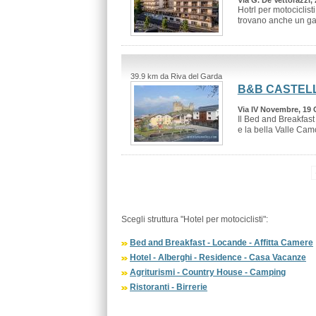
Via G. De Vettorazzi,
Hotrl per motociclis
trovano anche un gar
39.9 km da Riva del Garda
B&B CASTEL
Via IV Novembre, 19
Il Bed and Breakfast
e la bella Valle Camo
Scegli struttura "Hotel per motociclisti":
Bed and Breakfast - Locande - Affitta Camere
Hotel - Alberghi - Residence - Casa Vacanze
Agriturismi - Country House - Camping
Ristoranti - Birrerie