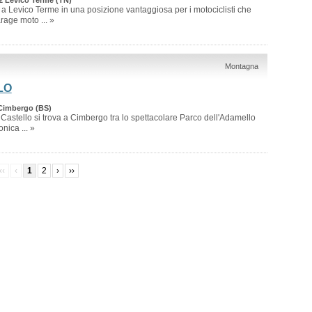
 2 Levico Terme (TN)
ti a Levico Terme in una posizione vantaggiosa per i motociclisti che
age moto ... »
Montagna
LO
 Cimbergo (BS)
 Castello si trova a Cimbergo tra lo spettacolare Parco dell'Adamello
nica ... »
‹‹
‹
1
2
›
››