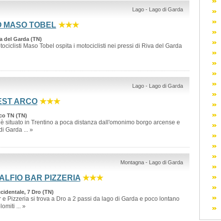
Lago - Lago di Garda
O MASO TOBEL
★★★
a del Garda (TN)
ociclisti Maso Tobel ospita i motociclisti nei pressi di Riva del Garda
Lago - Lago di Garda
EST ARCO
★★★
rco TN (TN)
 è situato in Trentino a poca distanza dall'omonimo borgo arcense e
i Garda ... »
Montagna - Lago di Garda
ALFIO BAR PIZZERIA
★★★
identale, 7 Dro (TN)
ar e Pizzeria si trova a Dro a 2 passi da lago di Garda e poco lontano
omiti ... »