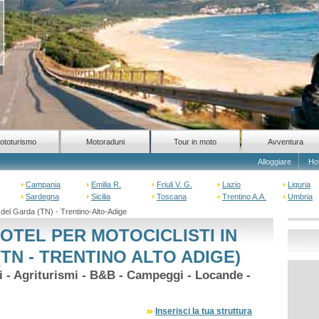
ototurismo
Motoraduni
Tour in moto
Avventura
Alloggiare
Ho
Campania
Emilia R.
Friuli V. G.
Lazio
Liguria
Sardegna
Sicilia
Toscana
Trentino A.A.
Umbria
del Garda (TN) - Trentino-Alto-Adige
OTEL PER MOTOCICLISTI IN
(TN - TRENTINO ALTO ADIGE)
hi - Agriturismi - B&B - Campeggi - Locande -
Inserisci la tua struttura