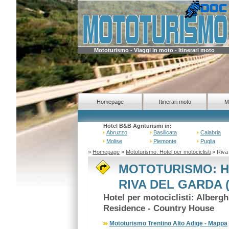
Mototurismo - Viaggi in moto - Itinerari moto
Homepage
Itinerari moto
M
Hotel B&B Agriturismi in:
Abruzzo
Basilicata
Calabria
Molise
Piemonte
Puglia
»
Homepage
»
Mototurismo: Hotel per motociclisti
» Riva 
MOTOTURISMO: H
RIVA DEL GARDA 
Hotel per motociclisti: Alberg
Residence - Country House
Mototurismo Trentino Alto Adige - Mappa