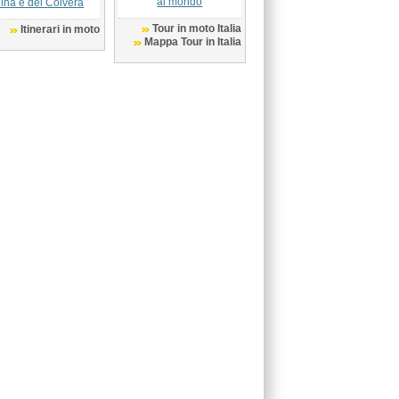
al mondo
lina e del Colvera
Tour in moto Italia
Itinerari in moto
Mappa Tour in Italia