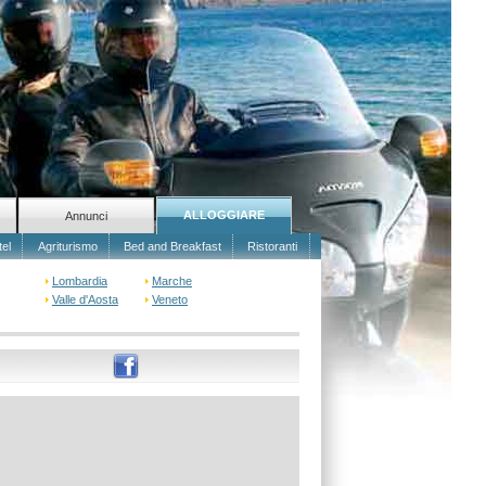
ALLOGGIARE
Annunci
tel
Agriturismo
Bed and Breakfast
Ristoranti
Lombardia
Marche
Valle d'Aosta
Veneto